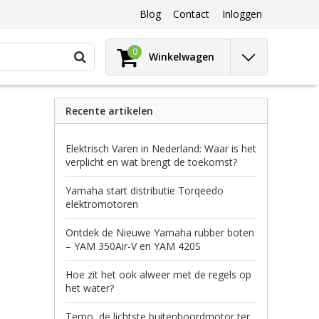
Blog
Contact
Inloggen
Gebruik
0
Winkelwagen
de
pijltjes
op
en
Recente artikelen
neer
om
een
Elektrisch Varen in Nederland: Waar is het
beschikbaar
verplicht en wat brengt de toekomst?
resultaat
te
Yamaha start distributie Torqeedo
selecteren.
elektromotoren
Druk
op
Ontdek de Nieuwe Yamaha rubber boten
Enter
– YAM 350Air-V en YAM 420S
om
naar
Hoe zit het ook alweer met de regels op
het
het water?
geselecteerde
zoekresultaat
Temo, de lichtste buitenboordmotor ter