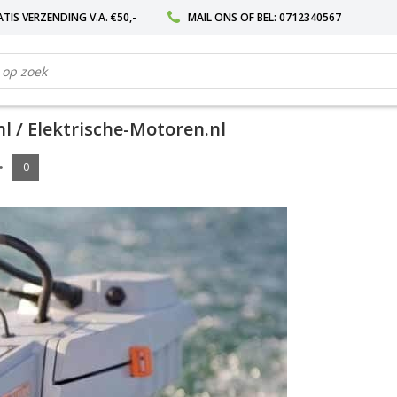
TIS VERZENDING V.A. €50,-
MAIL ONS
OF BEL:
0712340567
l / Elektrische-Motoren.nl
0