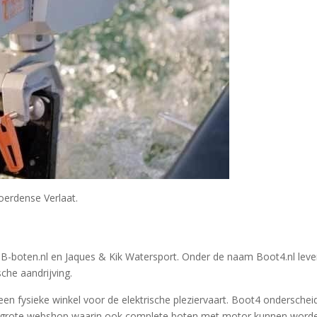
oerdense Verlaat.
IB-boten.nl en Jaques & Kik Watersport. Onder de naam Boot4.nl leve
che aandrijving.
 fysieke winkel voor de elektrische pleziervaart. Boot4 onderschei
n grote webshop waarin ook complete boten met motor kunnen word