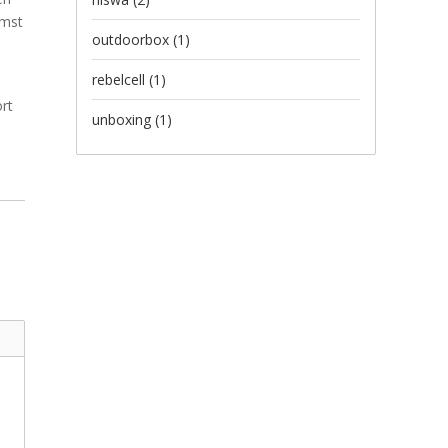
omst
outdoorbox
(1)
rebelcell
(1)
rt
unboxing
(1)