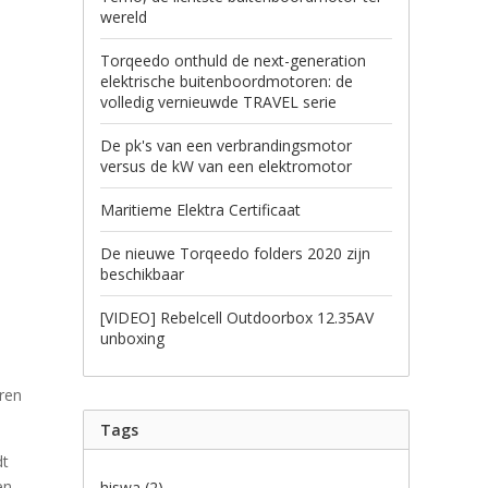
te
wereld
gaan.
Als
Torqeedo onthuld de next-generation
u
elektrische buitenboordmotoren: de
met
volledig vernieuwde TRAVEL serie
aanraaktoetsen
werkt,
De pk's van een verbrandingsmotor
kunt
versus de kW van een elektromotor
u
touch-
en
Maritieme Elektra Certificaat
swipetekens
gebruiken.
De nieuwe Torqeedo folders 2020 zijn
beschikbaar
[VIDEO] Rebelcell Outdoorbox 12.35AV
unboxing
ren
Tags
dt
en
hiswa
(2)