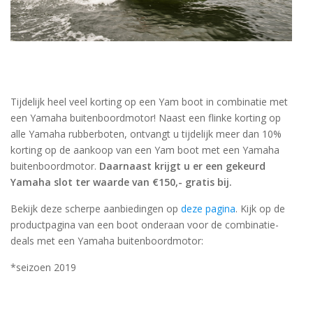
h
g
z
t
g
A
u
Tijdelijk heel veel korting op een Yam boot in combinatie met
m
een Yamaha buitenboordmotor! Naast een flinke korting op
a
w
alle Yamaha rubberboten, ontvangt u tijdelijk meer dan 10%
k
korting op de aankoop van een Yam boot met een Yamaha
u
buitenboordmotor.
Daarnaast krijgt u er een gekeurd
t
Yamaha slot ter waarde van €150,- gratis bij.
e
s
Bekijk deze scherpe aanbiedingen op
deze pagina
. Kijk op de
g
productpagina van een boot onderaan voor de combinatie-
deals met een Yamaha buitenboordmotor:
*seizoen 2019