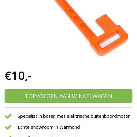
h
g
z
t
g
A
u
m
a
w
k
u
€10,-
t
e
s
g
TOEVOEGEN AAN WINKELWAGEN
Specialist in boten met elektrische buitenboordmotor
Echte showroom in Warmond