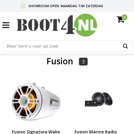
SHOWROOM OPEN: MAANDAG T/M ZATERDAG
0
GRATIS VERZENDING V.A. €50,-
MAIL ONS
OF BEL:
0712340567
G
d
FILTERS
p
Fusion
o
3
e
n
e
b
r
t
s
D
o
E
Fusion Signature Wake
Fusion Marine Radio
n