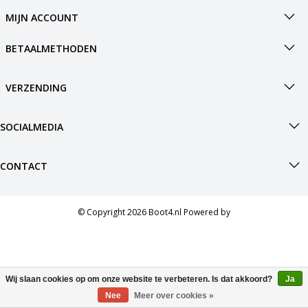
h
MIJN ACCOUNT
g
z
BETAALMETHODEN
t
g
A
VERZENDING
u
m
a
SOCIALMEDIA
w
k
u
CONTACT
t
e
s
g
© Copyright 2026 Boot4.nl Powered by
Wij slaan cookies op om onze website te verbeteren. Is dat akkoord?
Ja
Nee
Meer over cookies »