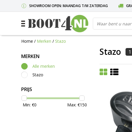
SHOWROOM OPEN: MAANDAG T/M ZATERDAG
GRA
Home
/
Merken
/
Stazo
Stazo
1
MERKEN
Alle merken
Stazo
PRIJS
Min: €
0
Max: €
150