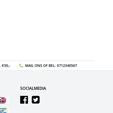
te
gaan.
Als
u
met
aanraaktoetsen
werkt,
kunt
u
touch-
en
swipetekens
gebruiken.
 €50,-
MAIL ONS
OF BEL:
0712340567
SOCIALMEDIA