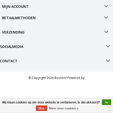
h
MIJN ACCOUNT
g
z
BETAALMETHODEN
t
g
A
VERZENDING
u
m
a
SOCIALMEDIA
w
k
u
CONTACT
t
e
s
g
© Copyright 2026 Boot4.nl Powered by
Wij slaan cookies op om onze website te verbeteren. Is dat akkoord?
Ja
Nee
Meer over cookies »