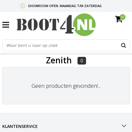
SHOWROOM OPEN: MAANDAG T/M ZATERDAG
0
GRATIS VERZENDING V.A. €50,-
MAIL ONS
OF BEL:
0712340567
G
d
FILTERS
p
Zenith
o
0
e
n
e
Geen producten gevonden!...
b
r
t
s
D
o
E
KLANTENSERVICE
n