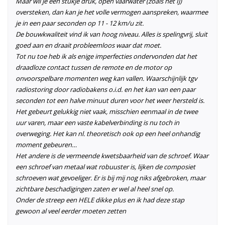
Maar wil je een stukje druk, open vaarwater (zoals het IJ)
oversteken, dan kan je het volle vermogen aanspreken, waarmee
je in een paar seconden op 11 - 12 km/u zit.
De bouwkwaliteit vind ik van hoog niveau. Alles is spelingvrij, sluit
goed aan en draait probleemloos waar dat moet.
Tot nu toe heb ik als enige imperfecties ondervonden dat het
draadloze contact tussen de remote en de motor op
onvoorspelbare momenten weg kan vallen. Waarschijnlijk tgv
radiostoring door radiobakens o.i.d. en het kan van een paar
seconden tot een halve minuut duren voor het weer hersteld is.
Het gebeurt gelukkig niet vaak, misschien eenmaal in de twee
uur varen, maar een vaste kabelverbinding is nu toch in
overweging. Het kan nl. theoretisch ook op een heel onhandig
moment gebeuren…
Het andere is de vermeende kwetsbaarheid van de schroef. Waar
een schroef van metaal wat robuuster is, lijken de composiet
schroeven wat gevoeliger. Er is bij mij nog niks afgebroken, maar
zichtbare beschadigingen zaten er wel al heel snel op.
Onder de streep een HELE dikke plus en ik had deze stap
gewoon al veel eerder moeten zetten