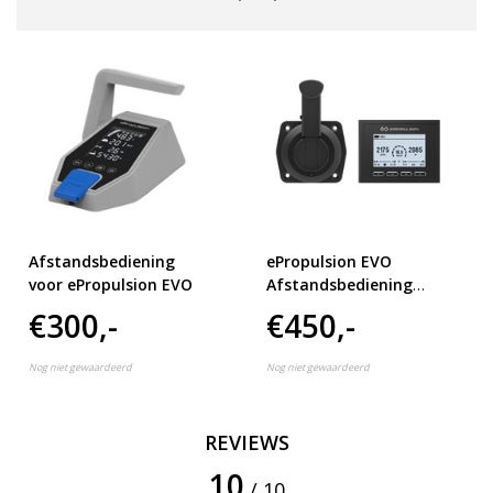
Afstandsbediening
ePropulsion EVO
voor ePropulsion EVO
Afstandsbediening
zijmontage
€300,-
€450,-
Nog niet gewaardeerd
Nog niet gewaardeerd
REVIEWS
10
/ 10