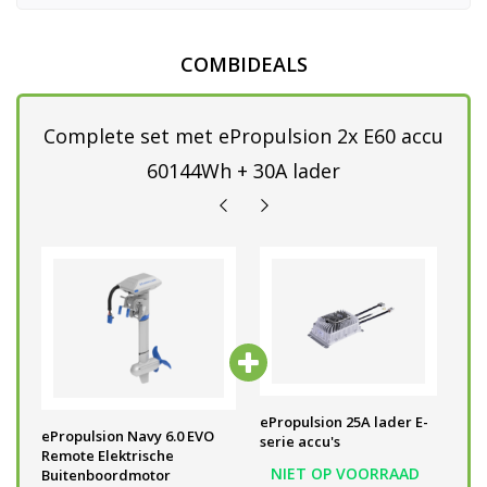
COMBIDEALS
Complete set met ePropulsion 2x E60 accu
60144Wh + 30A lader
2x ePropulsion E60 accu
ePropulsion 25A lader E-
eP
ePropulsion Navy 6.0 EVO
(3072Wh - 48V)
serie accu's
co
Remote Elektrische
E-
NIET OP VOORRAAD
NIET OP VOORRAAD
Buitenboordmotor