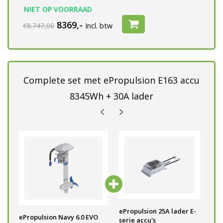
NIET OP VOORRAAD
8369,-
€8.747,00
Incl. btw
Complete set met ePropulsion E163 accu
8345Wh + 30A lader
E-
ePropulsion E163 accu
ePropulsion 25A lader E-
eP
ePropulsion Navy 6.0 EVO
(8345Wh - 48V)
serie accu's
(8