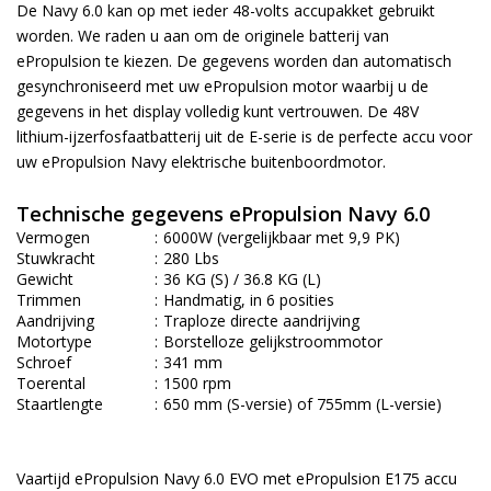
De Navy 6.0 kan op met ieder 48-volts accupakket gebruikt
worden. We raden u aan om de originele batterij van
ePropulsion te kiezen. De gegevens worden dan automatisch
gesynchroniseerd met uw ePropulsion motor waarbij u de
gegevens in het display volledig kunt vertrouwen. De 48V
lithium-ijzerfosfaatbatterij uit de E-serie is de perfecte accu voor
uw ePropulsion Navy elektrische buitenboordmotor.
Technische gegevens ePropulsion Navy 6.0
Vermogen
:
6000W (vergelijkbaar met 9,9 PK)
Stuwkracht
:
280 Lbs
Gewicht
:
36 KG (S) / 36.8 KG (L)
Trimmen
:
Handmatig, in 6 posities
Aandrijving
:
Traploze directe aandrijving
Motortype
:
Borstelloze gelijkstroommotor
Schroef
:
341 mm
Toerental
:
1500 rpm
Staartlengte
:
650 mm (S-versie) of 755mm (L-versie)
Vaartijd ePropulsion Navy 6.0 EVO met ePropulsion E175 accu