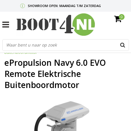
SHOWROOM OPEN: MAANDAG T/M ZATERDAG
0
GRATIS VERZENDING V.A. €50,-
MAIL ONS
OF BEL:
0712340567
G
Home
/
ePropulsion Navy 6.0 EVO Remote Elektrische
d
Buitenboordmotor
p
o
ePropulsion Navy 6.0 EVO
e
n
Remote Elektrische
e
Buitenboordmotor
b
r
t
s
D
o
E
n