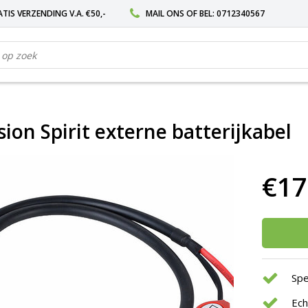
TIS VERZENDING V.A. €50,-
MAIL ONS
OF BEL:
0712340567
ion Spirit externe batterijkabel
€17
Spe
Ec