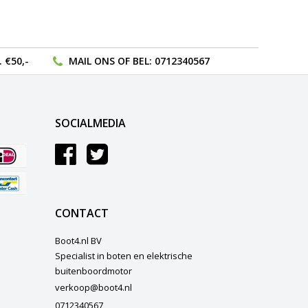
 €50,-
MAIL ONS
OF BEL:
0712340567
SOCIALMEDIA
CONTACT
Boot4.nl BV
Specialist in boten en elektrische
buitenboordmotor
verkoop@boot4.nl
0712340567