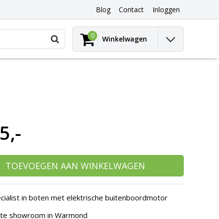
Blog
Contact
Inloggen
Gebruik
0
Winkelwagen
de
pijltjes
op
en
neer
om
een
beschikbaar
resultaat
5,-
te
selecteren.
Druk
op
Enter
TOEVOEGEN AAN WINKELWAGEN
om
naar
het
cialist in boten met elektrische buitenboordmotor
geselecteerde
zoekresultaat
hte showroom in Warmond