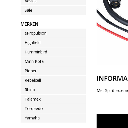
Advies
Sale
MERKEN
ePropulsion
Highfield
Humminbird
Minn Kota
Pioner
INFORMA
Rebelcell
Rhino
Met Spirit extern
Talamex
Torqeedo
Yamaha