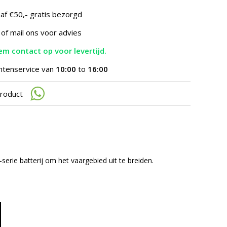
te
gaan.
af €50,- gratis bezorgd
Als
u
 of mail ons voor advies
met
aanraaktoetsen
m contact op voor levertijd.
werkt,
kunt
ntenservice van
10:00
to
16:00
u
touch-
product
en
swipetekens
gebruiken.
-serie batterij om het vaargebied uit te breiden.