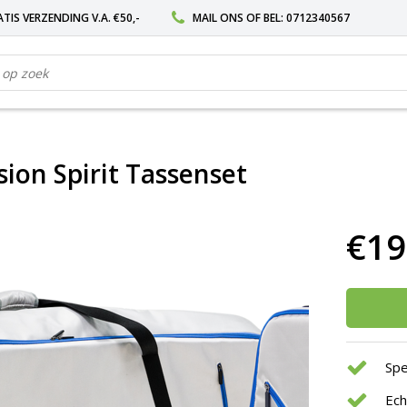
TIS VERZENDING V.A. €50,-
MAIL ONS
OF BEL:
0712340567
ion Spirit Tassenset
€19
Spe
Ec