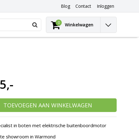
Blog
Contact
Inloggen
Gebruik
0
Winkelwagen
de
pijltjes
op
en
neer
om
een
beschikbaar
resultaat
5,-
te
selecteren.
Druk
op
Enter
TOEVOEGEN AAN WINKELWAGEN
om
naar
het
cialist in boten met elektrische buitenboordmotor
geselecteerde
zoekresultaat
hte showroom in Warmond