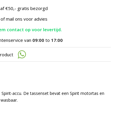
te
gaan.
af €50,- gratis bezorgd
Als
u
 of mail ons voor advies
met
aanraaktoetsen
m contact op voor levertijd.
werkt,
kunt
ntenservice van
09:00
to
17:00
u
touch-
product
en
swipetekens
gebruiken.
pirit-accu. De tassenset bevat een Spirit motortas en
n wasbaar.