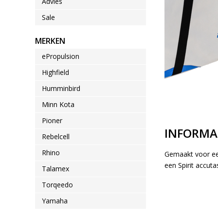
Advies
Sale
MERKEN
ePropulsion
Highfield
Humminbird
Minn Kota
Pioner
INFORMA
Rebelcell
Rhino
Gemaakt voor een
een Spirit accut
Talamex
Torqeedo
Yamaha