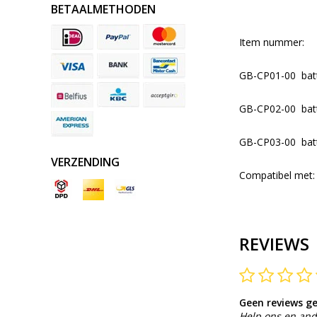
BETAALMETHODEN
Item nummer:
GB-CP01-00 batte
GB-CP02-00 batte
GB-CP03-00 batte
VERZENDING
Compatibel met:
REVIEWS
Geen reviews g
Help ons en and