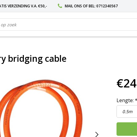
TIS VERZENDING V.A. €50,-
MAIL ONS
OF BEL:
0712340567
y bridging cable
€24
Lengte: