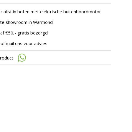
te
gaan.
cialist in boten met elektrische buitenboordmotor
Als
u
hte showroom in Warmond
met
aanraaktoetsen
af €50,- gratis bezorgd
werkt,
kunt
 of mail ons voor advies
u
touch-
en
product
swipetekens
gebruiken.