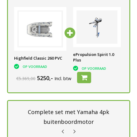
0
ePropulsion Spirit 1.0
ePropulsion Spirit 1.0
ePr
Highfield Classic 260 PVC
Plus
Plus
Plu
OP VOORRAAD
OP VOORRAAD
OP VOORRAAD
5250,-
€5.369,00
Incl. btw
Complete set met Yamaha 4pk
buitenboordmotor