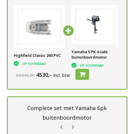
Yamaha 5 PK 4-takt
Yamaha 5 PK 4-takt
Yam
Highfield Classic 260 PVC
buitenboordmotor
buitenboordmotor
bui
OP VOORRAAD
OP VOORRAAD
OP VOORRAAD
4530,-
€4.645,00
Incl. btw
Complete set met Yamaha 6pk
buitenboordmotor