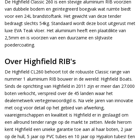
De Highfield Classic 260 is een stevige aluminium RIB voorzien
van dubbele bodem en geïntegreerd boegvak wat ruimte biedt
voor een 24L brandstoftank. Het gewicht van deze tender
bedraagt slechts 54kg. Standaard wordt deze boot uitgerust met
luxe EVA Teak vloer. Het aluminium heeft een plaatdikte van
2,5mm en is voorzien van een duurzame en slijtvaste
poedercoating.
Over Highfield RIB's
De Highfield CL260 behoort tot de robuuste Classic range van
nummer 1 aluminium RIB bouwer in de wereld: Highfield Boats.
Sinds de oprichting van Highfield in 2011 zijn er meer dan 27.000
boten verkocht, verspreid over de 45 landen waar het
dealernetwerk vertegenwoordigd is. Na vele jaren van innovatie
met oog voor detail op het gebied van afwerking,
vaareigenschappen en kwaliteit is Highfield er in geslaagd om
een allround tender range op de markt te zetten. Mede hierom
kent Highfield een unieke garantie toe aan al haar boten, 2 jaar
op de hull, 5 jaar op PVC tubes en 10 jaar op Hypalon tubes! Een