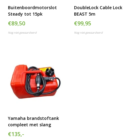
Buitenboordmotorslot
DoubleLock Cable Lock
Steady tot 15pk
BEAST 5m
€89,50
€99,95
Nog niet gewaardeerd
Nog niet gewaardeerd
Yamaha brandstoftank
compleet met slang
€135,-