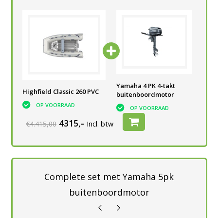
Yamaha 4 PK 4-takt
Yamaha 4 PK 4-takt
Yam
Highfield Classic 260 PVC
buitenboordmotor
buitenboordmotor
bui
OP VOORRAAD
OP VOORRAAD
OP VOORRAAD
4315,-
€4.415,00
Incl. btw
Complete set met Yamaha 5pk
buitenboordmotor