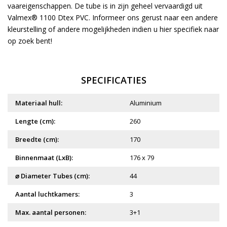
vaareigenschappen. De tube is in zijn geheel vervaardigd uit
Valmex® 1100 Dtex PVC. Informeer ons gerust naar een andere
kleurstelling of andere mogelijkheden indien u hier specifiek naar
op zoek bent!
SPECIFICATIES
Materiaal hull:
Aluminium
Lengte (cm):
260
Breedte (cm):
170
Binnenmaat (LxB):
176 x 79
⌀ Diameter Tubes (cm):
44
Aantal luchtkamers:
3
Max. aantal personen:
3+1