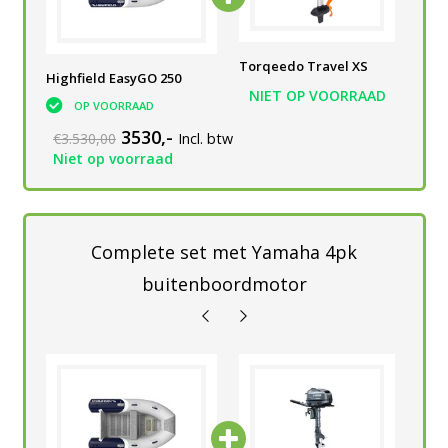
Torqeedo Travel XS
Torqeedo Travel XS
Tor
Highfield EasyGO 250
AD
NIET OP VOORRAAD
NIET OP VOORRAAD
N
OP VOORRAAD
3530,-
€3.530,00
Incl. btw
Niet op voorraad
Complete set met Yamaha 4pk
buitenboordmotor