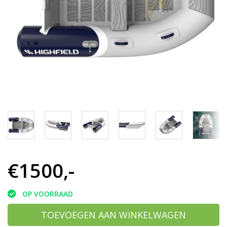
h
g
z
t
g
A
u
m
a
w
k
u
t
e
s
g
€1500,-
OP VOORRAAD
TOEVOEGEN AAN WINKELWAGEN