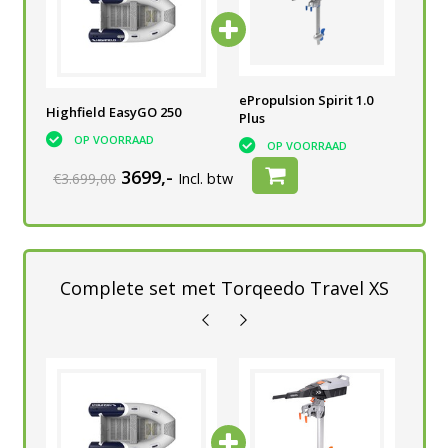
0
ePropulsion Spirit 1.0
ePropulsion Spirit 1.0
ePr
Highfield EasyGO 250
Plus
Plus
Plu
OP VOORRAAD
OP VOORRAAD
OP VOORRAAD
3699,-
€3.699,00
Incl. btw
Complete set met Torqeedo Travel XS