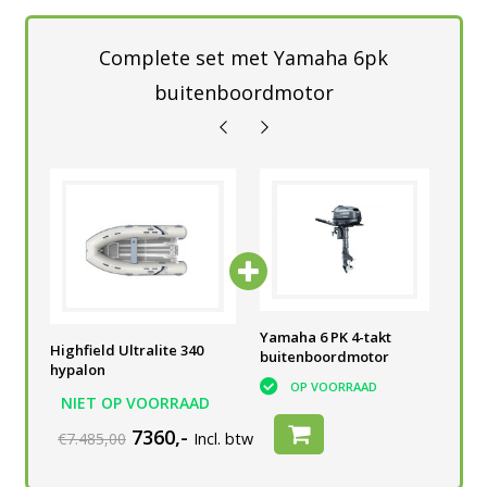
Complete set met Yamaha 6pk
buitenboordmotor
Yamaha 6 PK 4-takt
Yamaha 6 PK 4-takt
Yam
Highfield Ultralite 340
buitenboordmotor
buitenboordmotor
bui
hypalon
OP VOORRAAD
OP VOORRAAD
NIET OP VOORRAAD
7360,-
€7.485,00
Incl. btw