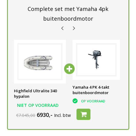
Complete set met Yamaha 4pk
buitenboordmotor
Yamaha 4 PK 4-takt
Yamaha 4 PK 4-takt
Yam
Highfield Ultralite 340
buitenboordmotor
buitenboordmotor
bui
hypalon
OP VOORRAAD
OP VOORRAAD
NIET OP VOORRAAD
6930,-
€7.045,00
Incl. btw