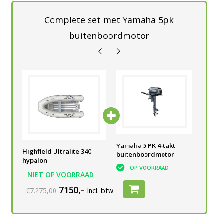
Complete set met Yamaha 5pk
buitenboordmotor
Yamaha 5 PK 4-takt
Yamaha 5 PK 4-takt
Yam
Highfield Ultralite 340
buitenboordmotor
buitenboordmotor
bui
hypalon
OP VOORRAAD
OP VOORRAAD
NIET OP VOORRAAD
7150,-
€7.275,00
Incl. btw