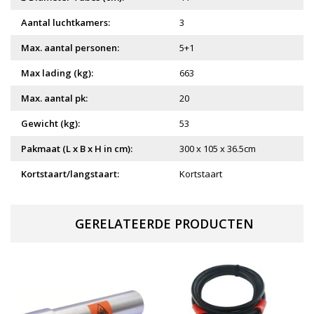
Aantal luchtkamers:
3
Max. aantal personen:
5+1
Max lading (kg):
663
Max. aantal pk:
20
Gewicht (kg):
53
Pakmaat (L x B x H in cm):
300 x 105 x 36.5cm
Kortstaart/langstaart:
Kortstaart
GERELATEERDE PRODUCTEN