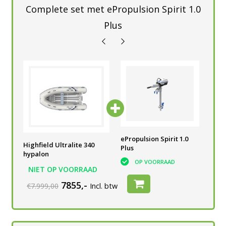
Complete set met ePropulsion Spirit 1.0
Plus
0
ePropulsion Spirit 1.0
ePropulsion Spirit 1.0
ePr
Highfield Ultralite 340
Plus
Plus
Plu
hypalon
OP VOORRAAD
OP VOORRAAD
NIET OP VOORRAAD
7855,-
€7.999,00
Incl. btw