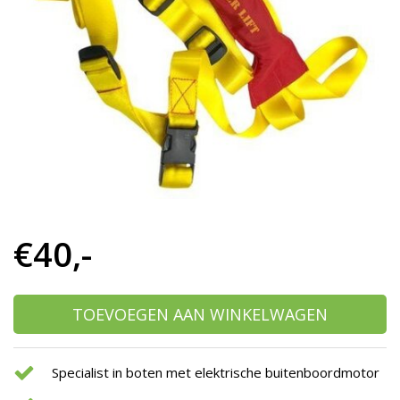
h
g
z
t
g
A
u
m
a
w
k
u
t
e
€40,-
s
g
TOEVOEGEN AAN WINKELWAGEN
Specialist in boten met elektrische buitenboordmotor