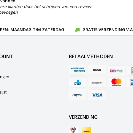
evonden
ere klanten door het schrijven van een review
toevoegen
EN: MAANDAG T/M ZATERDAG
GRATIS VERZENDING V.A.
COUNT
BETAALMETHODEN
lingen
ijst
VERZENDING