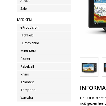
Advies
Sale
MERKEN
ePropulsion
Highfield
Humminbird
Minn Kota
Pioner
Rebelcell
Rhino
Talamex
INFORMA
Torqeedo
Yamaha
De SOLIX stopt 
ooit gezien heeft