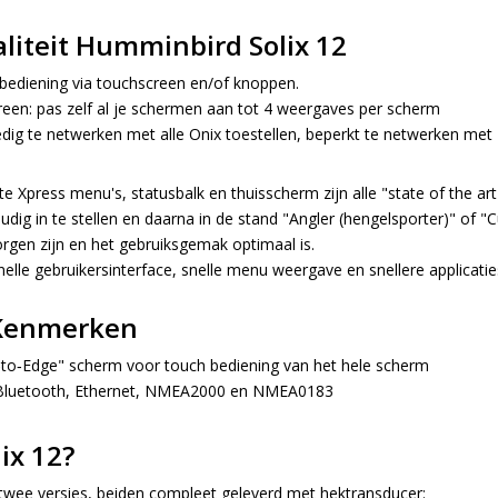
liteit Humminbird Solix 12
bediening via touchscreen en/of knoppen.
een: pas zelf al je schermen aan tot 4 weergaves per scherm
edig te netwerken met alle Onix toestellen, beperkt te netwerken met 
e Xpress menu's, statusbalk en thuisscherm zijn alle "state of the art
udig in te stellen en daarna in de stand "Angler (hengelsporter)" of 
orgen zijn en het gebruiksgemak optimaal is.
lle gebruikersinterface, snelle menu weergave en snellere applicaties 
Kenmerken
to‐Edge" scherm voor touch bediening van het hele scherm
luetooth, Ethernet, NMEA2000 en NMEA0183
ix 12?
n twee versies, beiden compleet geleverd met hektransducer: