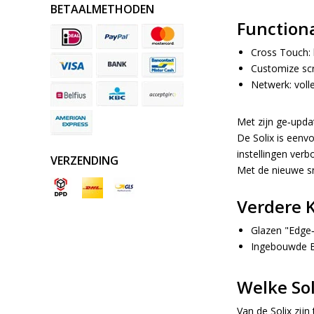
BETAALMETHODEN
Functiona
Cross Touch: 
Customize scr
Netwerk: voll
Met zijn ge‐updat
De Solix is eenvo
instellingen verb
VERZENDING
Met de nieuwe sne
Verdere 
Glazen "Edge‐
Ingebouwde B
Welke Sol
Van de Solix zij