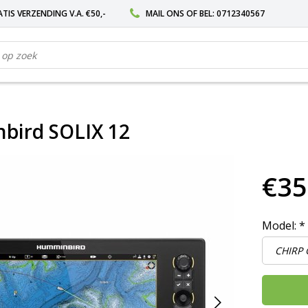
TIS VERZENDING V.A. €50,-
MAIL ONS
OF BEL:
0712340567
ird SOLIX 12
€35
Model:
*