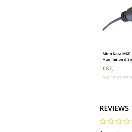
Minn Kota MKR
Humminbird Sol
Adapter Cable
€87,-
Nog niet gewaard
REVIEWS