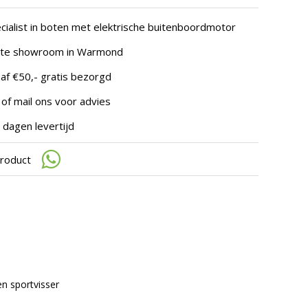
te
gaan.
cialist in boten met elektrische buitenboordmotor
Als
u
hte showroom in Warmond
met
aanraaktoetsen
af €50,- gratis bezorgd
werkt,
kunt
 of mail ons voor advies
u
touch-
 dagen levertijd
en
swipetekens
gebruiken.
product
n sportvisser