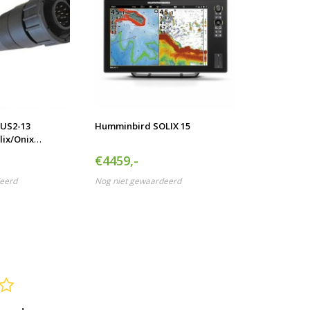
-US2-13
Humminbird SOLIX 15
ix/Onix
€4459,-
eerd
Nog niet gewaardeerd