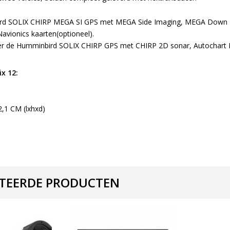
d SOLIX CHIRP MEGA SI GPS met MEGA Side Imaging, MEGA Down Im
Navionics kaarten(optioneel).
s er de Humminbird SOLIX CHIRP GPS met CHIRP 2D sonar, Autochart Liv
x 12:
2,1 CM (lxhxd)
TEERDE PRODUCTEN