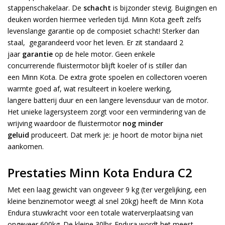
stappenschakelaar. De
schacht
is bijzonder stevig. Buigingen en
deuken worden hiermee verleden tijd. Minn Kota geeft zelfs
levenslange garantie op de composiet schacht! Sterker dan
staal, gegarandeerd voor het leven. Er zit standaard 2
jaar
garantie
op de hele motor. Geen enkele
concurrerende fluistermotor blijft koeler of is stiller dan
een Minn Kota. De extra grote spoelen en collectoren voeren
warmte goed af, wat resulteert in koelere werking,
langere batterij duur en een langere levensduur van de motor.
Het unieke lagersysteem zorgt voor een vermindering van de
wrijving waardoor de fluistermotor
nog minder
geluid
produceert. Dat merk je: je hoort de motor bijna niet
aankomen.
Prestaties Minn Kota Endura C2
Met een laag gewicht van ongeveer 9 kg (ter vergelijking, een
kleine benzinemotor weegt al snel 20kg) heeft de Minn Kota
Endura stuwkracht voor een totale waterverplaatsing van
ongeveer 600kg. De kleine 30lbs Endura wordt het meest