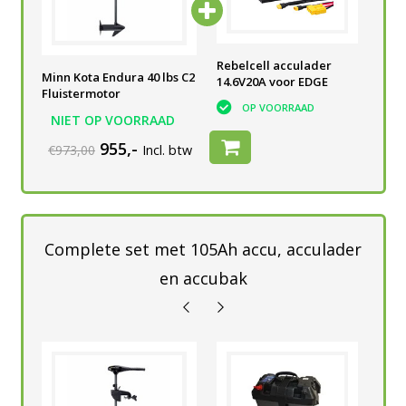
Rebelcell 12V75 EDGE
Rebelcell acculader
Reb
Minn Kota Endura 40 lbs C2
14.6V20A voor EDGE
OP VOORRAAD
Fluistermotor
OP VOORRAAD
NIET OP VOORRAAD
955,-
€973,00
Incl. btw
Complete set met 105Ah accu, acculader
en accubak