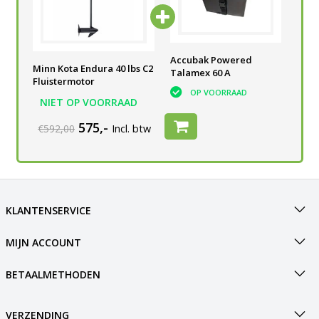
he
Accu semi-tractie 105 Ah
Accubak Powered
Tal
Minn Kota Endura 40 lbs C2
V
voor elektrische
Talamex 60 A
Acc
Fluistermotor
buitenboordmotor
OP VOORRAAD
NIET OP VOORRAAD
OP VOORRAAD
575,-
€592,00
Incl. btw
KLANTENSERVICE
MIJN ACCOUNT
BETAALMETHODEN
VERZENDING