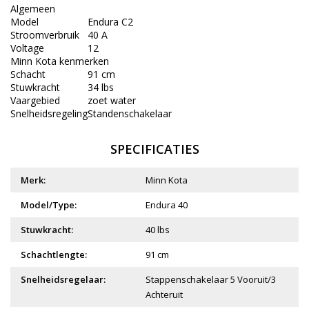
Algemeen
Model
Endura C2
Stroomverbruik
40 A
Voltage
12
Minn Kota kenmerken
Schacht
91 cm
Stuwkracht
34 lbs
Vaargebied
zoet water
Snelheidsregeling
Standenschakelaar
SPECIFICATIES
Merk:
Minn Kota
Model/Type:
Endura 40
Stuwkracht:
40 lbs
Schachtlengte:
91 cm
Snelheidsregelaar:
Stappenschakelaar 5 Vooruit/3
Achteruit