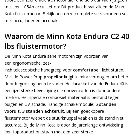
met een 105Ah accu. Let op: Dit product bevat alleen de Minn
Kota fluistermotor. Bekijk ook onze complete sets voor een set
met accu, lader en accubak
Waarom de Minn Kota Endura C2 40
lbs fluistermotor?
De Minn Kota Endura serie motoren zijn voorzien van
een ergonomische, zes-
inch telescopische handgreep voor
comfortabel
, licht sturen.
Met de Power Prop
propellor
krijgt u extra vermogen om beter
door begroeiing heen te varen. Het
bracket
van de Endura 40 is
een ijzersterke bevestiging die onovertroffen is door andere
merken. Het speciale composiet materiaal is bestand tegen
buigen en UV-schade. Handige schakelmodule:
5 standen
vooruit, 3 standen achteruit
. Bij een goedkopere
fluistermotor wiebelt de stuurknuppel vaak en is de stand niet
accuraat. Bij de Minn Kota is door de jarenlange ontwikkeling
een topproduct ontstaan met een zeer sterke