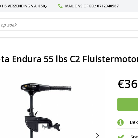
TIS VERZENDING V.A. €50,-
MAIL ONS
OF BEL:
0712340567
ta Endura 55 lbs C2 Fluistermoto
€36
Bek
Spe