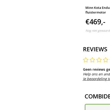
rop
Accu semi-tractie 105 Ah
Minn Kota Endu
voor elektrische
fluistermotor
buitenboordmotor
€135,-
€469,-
Nog niet gewaardeerd
Nog niet gewaard
REVIEWS
Geen reviews g
Help ons en and
Je beoordeling 
COMBID