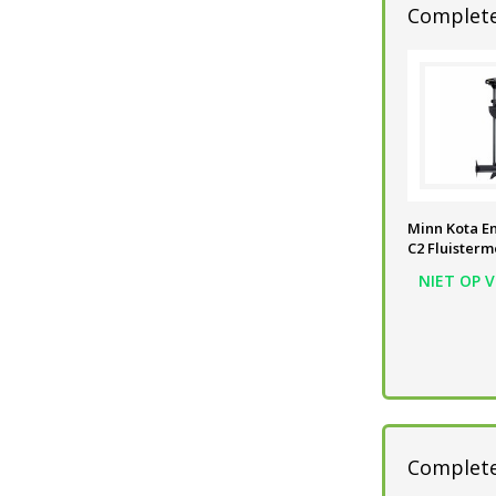
Complete
Minn Kota En
C2 Fluisterm
NIET OP 
Complete