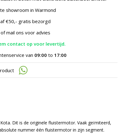
te
gaan.
hte showroom in Warmond
Als
u
af €50,- gratis bezorgd
met
aanraaktoetsen
 of mail ons voor advies
werkt,
kunt
m contact op voor levertijd.
u
touch-
ntenservice van
09:00
to
17:00
en
swipetekens
product
gebruiken.
ota. Dit is de originele fluistermotor. Vaak geïmiteerd,
de absolute nummer één fluistermotor in zijn segment.