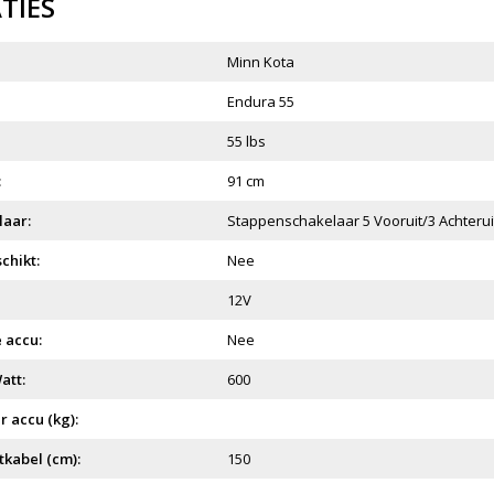
ATIES
Minn Kota
Endura 55
55 lbs
:
91 cm
laar:
Stappenschakelaar 5 Vooruit/3 Achterui
chikt:
Nee
12V
 accu:
Nee
att:
600
 accu (kg):
tkabel (cm):
150