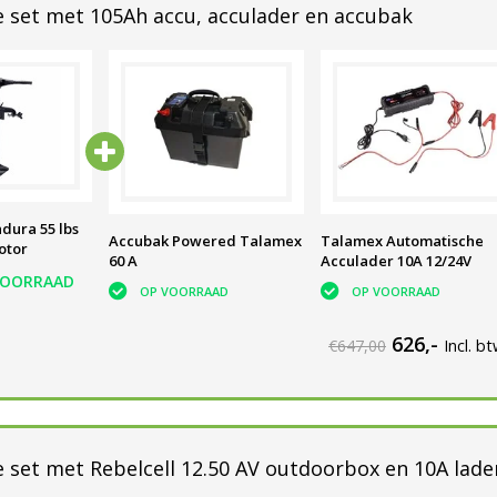
 set met 105Ah accu, acculader en accubak
dura 55 lbs
Accubak Powered Talamex
Talamex Automatische
otor
60 A
Acculader 10A 12/24V
VOORRAAD
OP VOORRAAD
OP VOORRAAD
626,-
€647,00
Incl. b
 set met Rebelcell 12.50 AV outdoorbox en 10A lade