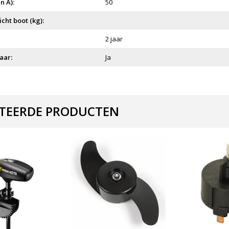
n A):
50
ht boot (kg):
2 jaar
aar:
Ja
TEERDE PRODUCTEN