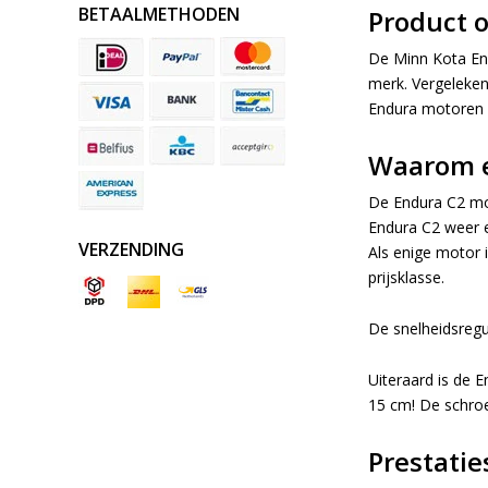
BETAALMETHODEN
Product 
De Minn Kota End
merk. Vergeleken
Endura motoren h
Waarom e
De Endura C2 mod
Endura C2 weer e
VERZENDING
Als enige motor 
prijsklasse.
De snelheidsregul
Uiteraard is de 
15 cm! De schroe
Prestatie