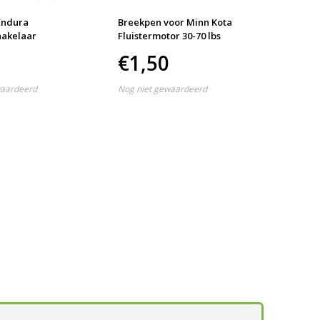
Endura
Breekpen voor Minn Kota
Minn K
akelaar
Fluistermotor 30-70 lbs
Weedle
€1,50
€43
waardeerd
Nog niet gewaardeerd
Nog nie