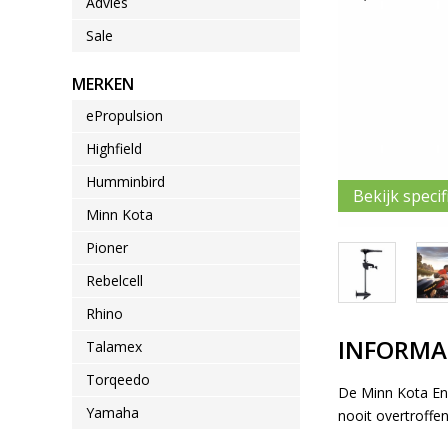
Advies
Sale
MERKEN
ePropulsion
Highfield
Humminbird
Bekijk specif
Minn Kota
Pioner
Rebelcell
Rhino
INFORMA
Talamex
Torqeedo
De Minn Kota Endu
Yamaha
nooit overtroffen