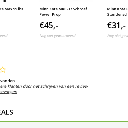
ra Max 55 lbs
Minn Kota MKP-37 Schroef
Minn Kota 
Power Prop
Standensch
€45,-
€31,-
eerd
Nog niet gewaardeerd
Nog niet ge
evonden
ere klanten door het schrijven van een review
toevoegen
EALS