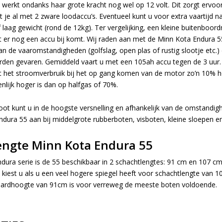
 werkt ondanks haar grote kracht nog wel op 12 volt. Dit zorgt ervoo
t je al met 2 zware loodaccu’s. Eventueel kunt u voor extra vaartijd 
f laag gewicht (rond de 12kg). Ter vergelijking, een kleine buitenboo
 er nog een accu bij komt. Wij raden aan met de Minn Kota Endura 5
an de vaaromstandigheden (golfslag, open plas of rustig slootje etc.)
rden gevaren. Gemiddeld vaart u met een 105ah accu tegen de 3 uur. 
 het stroomverbruik bij het op gang komen van de motor zo’n 10% hog
enlijk hoger is dan op halfgas of 70%.
oot kunt u in de hoogste versnelling en afhankelijk van de omstandi
ndura 55 aan bij middelgrote rubberboten, visboten, kleine sloepen en
engte Minn Kota Endura 55
Endura serie is de 55 beschikbaar in 2 schachtlengtes: 91 cm en 107 
iest u als u een veel hogere spiegel heeft voor schachtlengte van 1
aardhoogte van 91cm is voor verreweg de meeste boten voldoende.