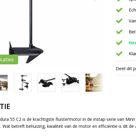
Ec
Van
Bel
Nee
Kla
icaties
Deel dit 
TIE
ra 55 C2 is de krachtigste fluistermotor in de instap-serie van Minn K
. Wat betreft behuizing, kwaliteit van de motor en efficiëntie is dit 