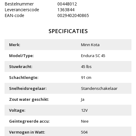
Bestelnummer
00448012
Leverancierscode
1363844
EAN-code
0029402040865
SPECIFICATIES
Merk:
Minn Kota
Model/Type:
Endura SC 45
Stuwkracht:
45 lbs
Schachtlengte:
91 cm
Snelheidsregelaar:
Standenschakelaar
Zout water geschikt:
Ja
Voltage:
12V
Geïntegreerde accu:
Nee
Vermogen in Watt:
504