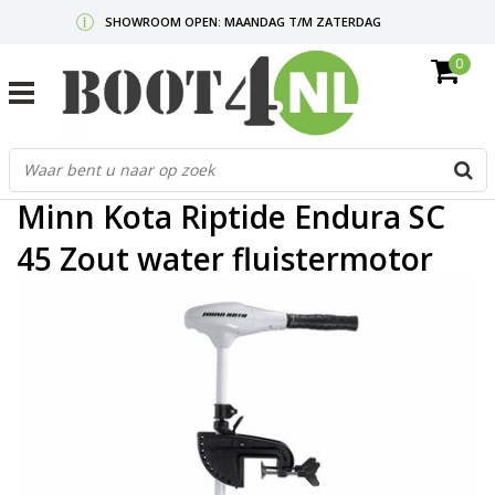
SHOWROOM OPEN: MAANDAG T/M ZATERDAG
0
GRATIS VERZENDING V.A. €50,-
MAIL ONS
OF BEL:
0712340567
G
Home
/
Minn Kota Riptide Endura SC 45 Zout water fluistermotor
d
p
Minn Kota Riptide Endura SC
o
e
45 Zout water fluistermotor
n
e
b
r
t
s
D
o
E
n