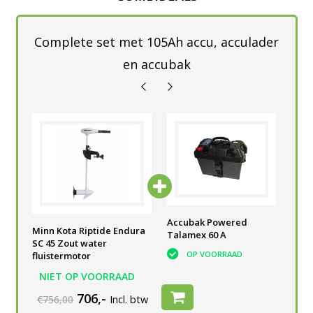
Complete set met 105Ah accu, acculader
en accubak
he
Accu semi-tractie 105 Ah
Accubak Powered
Tal
Minn Kota Riptide Endura
V
voor elektrische
Talamex 60 A
Acc
SC 45 Zout water
buitenboordmotor
OP VOORRAAD
fluistermotor
OP VOORRAAD
NIET OP VOORRAAD
706,-
€756,00
Incl. btw