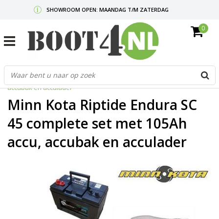
SHOWROOM OPEN: MAANDAG T/M ZATERDAG
0
GRATIS VERZENDING V.A. €50,-
MAIL ONS
OF BEL:
0712340567
G
Home
/
Minn Kota Riptide Endura SC 45 complete set met 105Ah accu,
d
accubak en acculader
p
o
Minn Kota Riptide Endura SC
e
n
45 complete set met 105Ah
e
accu, accubak en acculader
b
r
t
s
D
o
E
n