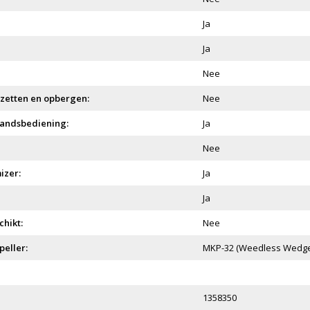
Ja
Ja
Nee
zetten en opbergen:
Nee
tandsbediening:
Ja
Nee
izer:
Ja
Ja
hikt:
Nee
eller:
MKP-32 (Weedless Wedge
1358350