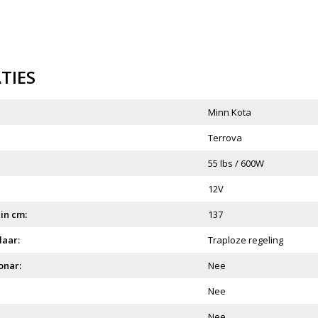
ATIES
Minn Kota
Terrova
55 lbs / 600W
12V
in cm:
137
laar:
Traploze regeling
onar:
Nee
Nee
Nee