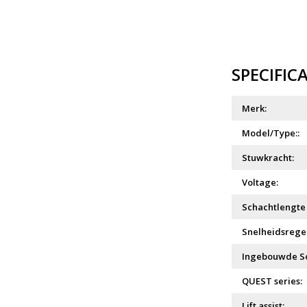
SPECIFIC
Merk:
Model/Type::
Stuwkracht:
Voltage:
Schachtlengte 
Snelheidsrege
Ingebouwde S
QUEST series:
Lift assist: