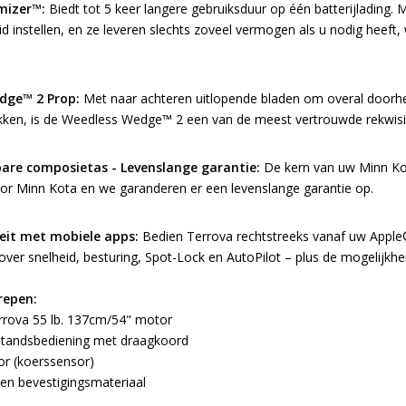
mizer™:
Biedt tot 5 keer langere gebruiksduur op één batterijlading. 
id instellen, en ze leveren slechts zoveel vermogen als u nodig heeft,
dge™ 2 Prop:
Met naar achteren uitlopende bladen om overal doorhee
ken, is de Weedless Wedge™ 2 een van de meest vertrouwde rekwisiet
re composietas - Levenslange garantie:
De kern van uw Minn Kot
voor Minn Kota en we garanderen er een levenslange garantie op.
eit met mobiele apps:
Bedien Terrova rechtstreeks vanaf uw Apple®
 over snelheid, besturing, Spot-Lock en AutoPilot – plus de mogelijkhe
repen:
rrova 55 lb. 137cm/54" motor
standsbediening met draagkoord
r (koerssensor)
en bevestigingsmateriaal