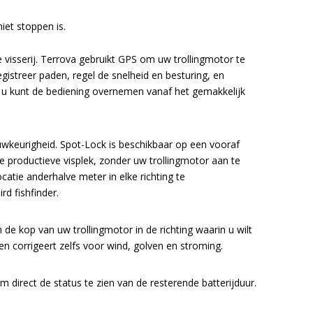
iet stoppen is.
visserij. Terrova gebruikt GPS om uw trollingmotor te
gistreer paden, regel de snelheid en besturing, en
 u kunt de bediening overnemen vanaf het gemakkelijk
keurigheid. Spot-Lock is beschikbaar op een vooraf
e productieve visplek, zonder uw trollingmotor aan te
tie anderhalve meter in elke richting te
d fishfinder.
de kop van uw trollingmotor in de richting waarin u wilt
en corrigeert zelfs voor wind, golven en stroming.
direct de status te zien van de resterende batterijduur.