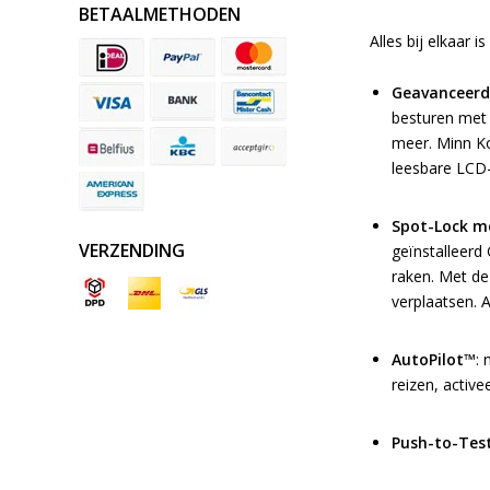
BETAALMETHODEN
Alles bij elkaar 
Geavanceerd 
besturen met 
meer. Minn Ko
leesbare LCD-
Spot-Lock me
VERZENDING
geïnstalleerd
raken. Met de
verplaatsen. 
AutoPilot™
: 
reizen, activ
Push-to-Test