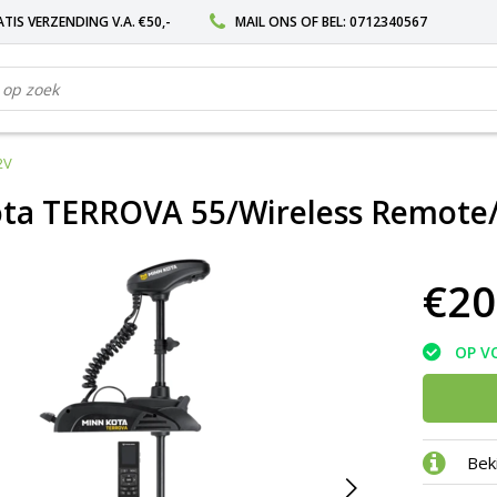
TIS VERZENDING V.A. €50,-
MAIL ONS
OF BEL:
0712340567
2V
ta TERROVA 55/Wireless Remote
€20
OP V
Bek