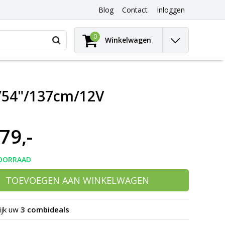
Blog
Contact
Inloggen
Gebruik
0
Winkelwagen
de
pijltjes
op
en
neer
/54"/137cm/12V
om
een
beschikbaar
resultaat
79,-
te
selecteren.
Druk
op
OORRAAD
Enter
om
TOEVOEGEN AAN WINKELWAGEN
naar
het
geselecteerde
ijk uw
3 combideals
zoekresultaat