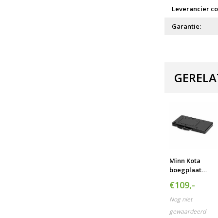
Leverancier co
Garantie:
GERELA
Minn Kota
boegplaat
MKA-21
€109,-
Composiet
Nog niet
gewaardeerd