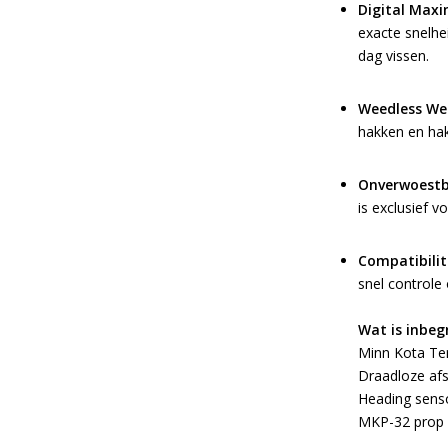
Digital Maxi
exacte snelhe
dag vissen.
Weedless We
hakken en hak
Onverwoestba
is exclusief 
Compatibilit
snel controle
Wat is inbeg
Minn Kota Te
Draadloze af
Heading senso
MKP-32 prop 