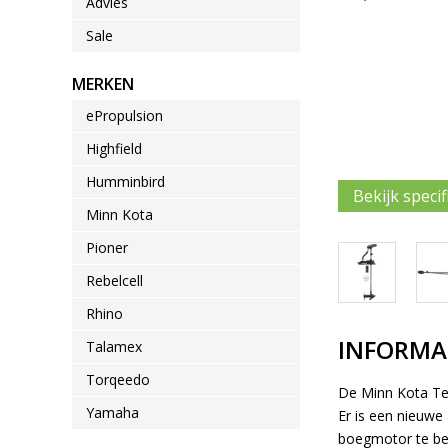
Advies
Sale
MERKEN
ePropulsion
Highfield
Humminbird
Bekijk specif
Minn Kota
Pioner
Rebelcell
Rhino
INFORMA
Talamex
Torqeedo
De Minn Kota Te
Yamaha
Er is een nieuwe
boegmotor te be