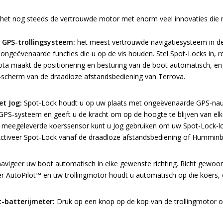
is het nog steeds de vertrouwde motor met enorm veel innovaties die n
GPS-trollingsysteem:
het meest vertrouwde navigatiesysteem in de 
ongeëvenaarde functies die u op de vis houden. Stel Spot-Locks in, re
ta maakt de positionering en besturing van de boot automatisch, en
scherm van de draadloze afstandsbediening van Terrova.
t Jog:
Spot-Lock houdt u op uw plaats met ongeëvenaarde GPS-nauw
 GPS-systeem en geeft u de kracht om op de hoogte te blijven van elk
 meegeleverde koerssensor kunt u Jog gebruiken om uw Spot-Lock-loca
Activeer Spot-Lock vanaf de draadloze afstandsbediening of Humminbir
navigeer uw boot automatisch in elke gewenste richting. Richt gewoon 
eer AutoPilot™ en uw trollingmotor houdt u automatisch op die koers, 
-batterijmeter:
Druk op een knop op de kop van de trollingmotor om 