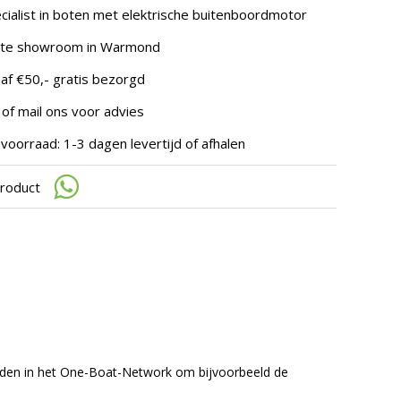
te
cialist in boten met elektrische buitenboordmotor
gaan.
Als
hte showroom in Warmond
u
met
af €50,- gratis bezorgd
aanraaktoetsen
werkt,
 of mail ons voor advies
kunt
u
voorraad: 1-3 dagen levertijd of afhalen
touch-
en
product
swipetekens
gebruiken.
orden in het One-Boat-Network om bijvoorbeeld de