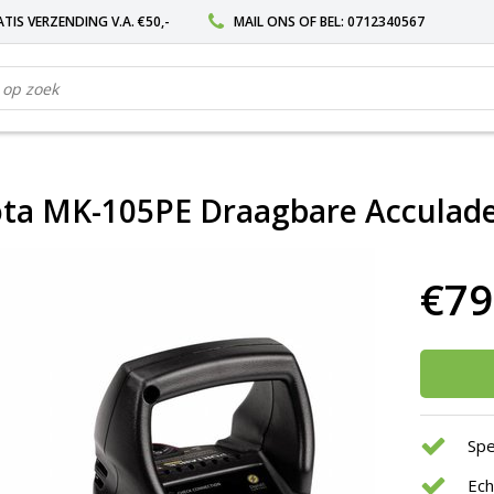
TIS VERZENDING V.A. €50,-
MAIL ONS
OF BEL:
0712340567
ta MK-105PE Draagbare Acculade
€79
Spe
Ec