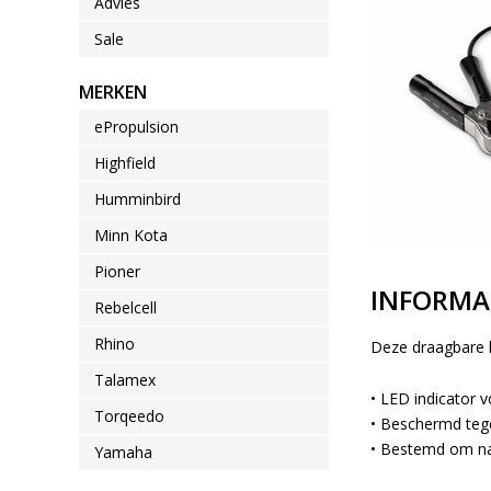
Advies
Sale
MERKEN
ePropulsion
Highfield
Humminbird
Minn Kota
Pioner
INFORMA
Rebelcell
Rhino
Deze draagbare la
Talamex
• LED indicator 
Torqeedo
• Beschermd tege
• Bestemd om na
Yamaha