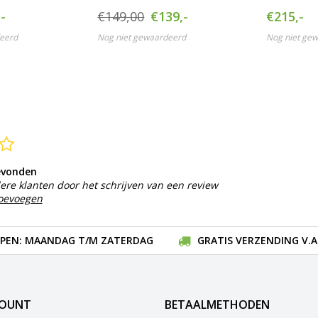
-
€149,00
€139,-
€215,-
eerd
Nog niet gewaardeerd
Nog niet ge
evonden
ere klanten door het schrijven van een review
toevoegen
EN: MAANDAG T/M ZATERDAG
GRATIS VERZENDING V.A.
COUNT
BETAALMETHODEN