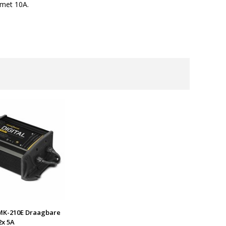
 met 10A.
MK-210E Draagbare
2x 5A