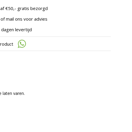
te
gaan.
af €50,- gratis bezorgd
Als
u
 of mail ons voor advies
met
aanraaktoetsen
 dagen levertijd
werkt,
kunt
product
u
touch-
en
swipetekens
gebruiken.
e laten varen.