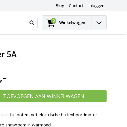
Blog
Contact
Inloggen
Gebruik
0
Winkelwagen
de
pijltjes
op
en
neer
r 5A
om
een
beschikbaar
resultaat
,-
te
selecteren.
Druk
op
Enter
TOEVOEGEN AAN WINKELWAGEN
om
naar
het
cialist in boten met elektrische buitenboordmotor
geselecteerde
zoekresultaat
hte showroom in Warmond