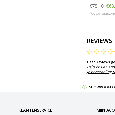
€78,10
€68,
Nog niet gewaard
REVIEWS
Geen reviews g
Help ons en and
Je beoordeling 
SHOWROOM OP
KLANTENSERVICE
MIJN AC