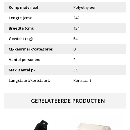
Romp materiaal:
Polyethyleen
Lengte (cm):
242
Breedte (cm):
134
Gewicht (kg):
54
CE-keurmerk/categorie:
D
Aantal personen:
2
Max. aantal pk:
3.5
Langstaart/kortstaart:
Kortstaart
GERELATEERDE PRODUCTEN