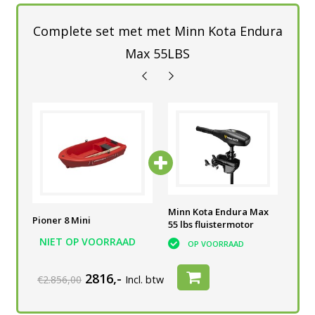
Complete set met met Minn Kota Endura
Max 55LBS
he
Accubak Powered
Minn Kota Endura Max
Acc
Pioner 8 Mini
V
Talamex 60 A
55 lbs fluistermotor
voo
bui
NIET OP VOORRAAD
OP VOORRAAD
OP VOORRAAD
2816,-
€2.856,00
Incl. btw