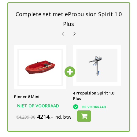
Complete set met ePropulsion Spirit 1.0
Plus
0
ePropulsion Spirit 1.0
ePropulsion Spirit 1.0
ePr
Pioner 8 Mini
Plus
Plus
Plu
NIET OP VOORRAAD
OP VOORRAAD
OP VOORRAAD
4214,-
€4.299,00
Incl. btw