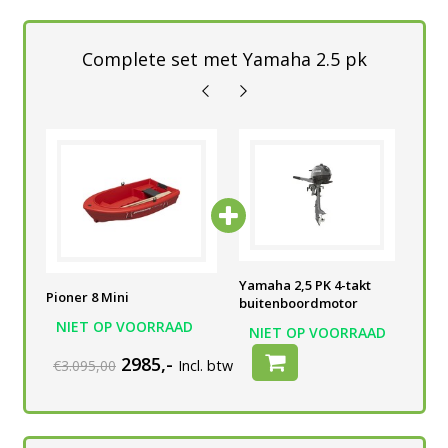
Complete set met Yamaha 2.5 pk
Yamaha 2,5 PK 4-takt
Yamaha 2,5 PK 4-takt
Yam
Pioner 8 Mini
buitenboordmotor
buitenboordmotor
bui
NIET OP VOORRAAD
AD
NIET OP VOORRAAD
NIET OP VOORRAAD
N
2985,-
€3.095,00
Incl. btw