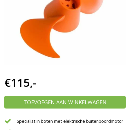
h
g
z
t
g
A
u
m
a
w
k
u
t
e
€115,-
s
g
TOEVOEGEN AAN WINKELWAGEN
Specialist in boten met elektrische buitenboordmotor