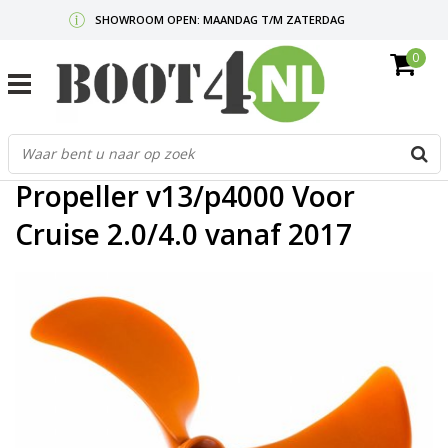
SHOWROOM OPEN: MAANDAG T/M ZATERDAG
0
GRATIS VERZENDING V.A. €50,-
MAIL ONS
OF BEL:
0712340567
G
Home
/
Propeller v13/p4000 Voor Cruise 2.0/4.0 vanaf 2017
d
p
Propeller v13/p4000 Voor
o
e
Cruise 2.0/4.0 vanaf 2017
n
e
b
r
t
s
D
o
E
n