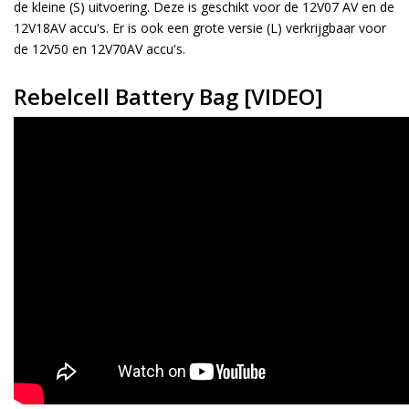
de kleine (S) uitvoering. Deze is geschikt voor de 12V07 AV en de
12V18AV accu's. Er is ook een grote versie (L) verkrijgbaar voor
de 12V50 en 12V70AV accu's.
Rebelcell Battery Bag [VIDEO]