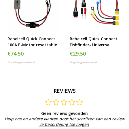
Rebelcell Quick Connect
Rebelcell Quick Connect
100A E-Motor resettable
Fishfinder- Universal
kabel
€74,50
€29,50
Nog niet gewaardeerd
Nog niet gewaardeerd
REVIEWS
Geen reviews gevonden
Help ons en andere klanten door het schrijven van een review
Je beoordeling toevoegen