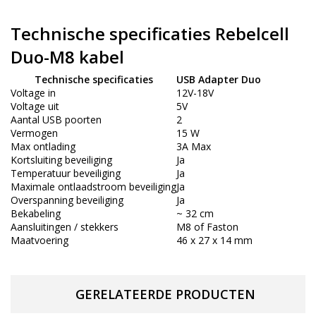
Technische specificaties Rebelcell
Duo-M8 kabel
Technische specificaties
USB Adapter Duo
Voltage in
12V-18V
Voltage uit
5V
Aantal USB poorten
2
Vermogen
15 W
Max ontlading
3A Max
Kortsluiting beveiliging
Ja
Temperatuur beveiliging
Ja
Maximale ontlaadstroom beveiliging
Ja
Overspanning beveiliging
Ja
Bekabeling
~ 32 cm
Aansluitingen / stekkers
M8 of Faston
Maatvoering
46 x 27 x 14 mm
GERELATEERDE PRODUCTEN