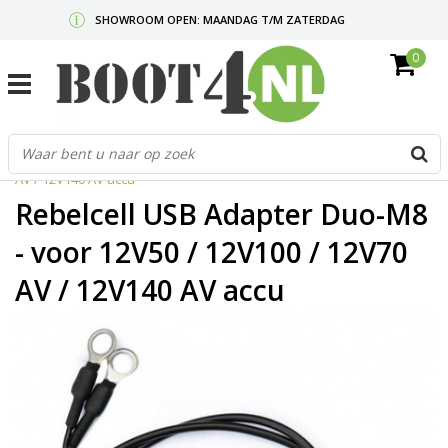
SHOWROOM OPEN: MAANDAG T/M ZATERDAG
0
GRATIS VERZENDING V.A. €50,-
MAIL ONS
OF BEL:
0712340567
G
Home
/
Rebelcell USB Adapter Duo-M8 - voor 12V50 / 12V100 / 12V70
d
AV / 12V140 AV accu
p
o
Rebelcell USB Adapter Duo-M8
e
n
- voor 12V50 / 12V100 / 12V70
e
AV / 12V140 AV accu
b
r
t
s
D
o
E
n