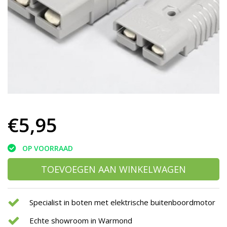
h
g
z
t
g
A
u
m
a
w
k
u
€5,95
t
e
s
OP VOORRAAD
g
TOEVOEGEN AAN WINKELWAGEN
Specialist in boten met elektrische buitenboordmotor
Echte showroom in Warmond