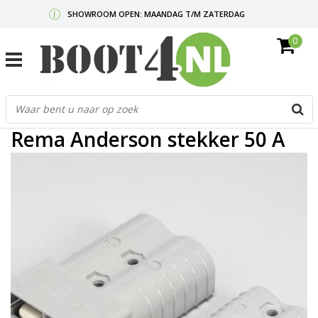
SHOWROOM OPEN: MAANDAG T/M ZATERDAG
0
GRATIS VERZENDING V.A. €50,-
MAIL ONS
OF BEL:
0712340567
G
Home
/
Rema Anderson stekker 50 A
d
p
Rema Anderson stekker 50 A
o
e
n
e
b
r
t
s
D
o
E
n