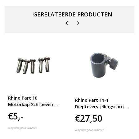
GERELATEERDE PRODUCTEN
Rhino Part 10
Rhino Part 11-1
Motorkap Schroeven 5
Diepteverstellingschroef
Stuks Alle types
VX28/34/44/54
€5,-
€27,50
VX28/34/44/54/65/80
Nog niet gewaardeerd
Nog niet gewaardeerd