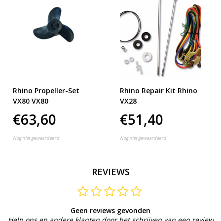
Rhino Propeller-Set
Rhino Repair Kit Rhino
VX80 VX80
VX28
€63,60
€51,40
Nog niet gewaardeerd
Nog niet gewaardeerd
REVIEWS
Geen reviews gevonden
Help ons en andere klanten door het schrijven van een review