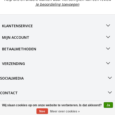
Je beoordeling toevoegen
KLANTENSERVICE
MIJN ACCOUNT
BETAALMETHODEN
VERZENDING
SOCIALMEDIA
CONTACT
Wij slaan cookies op om onze website te verbeteren. Is dat akkoord?
Ja
© Copyright 2026 Boot4.nl Powered by
Nee
Meer over cookies »