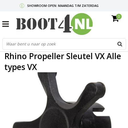
SHOWROOM OPEN: MAANDAG T/M ZATERDAG
0
GRATIS VERZENDING V.A. €50,-
MAIL ONS
OF BEL:
0712340567
G
Home
/
Rhino Propeller Sleutel VX Alle types VX
d
p
Rhino Propeller Sleutel VX Alle
o
e
types VX
n
e
b
r
t
s
D
o
E
n