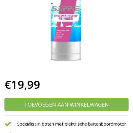
h
g
z
t
g
A
u
m
a
w
k
u
t
e
€19,99
s
g
TOEVOEGEN AAN WINKELWAGEN
Specialist in boten met elektrische buitenboordmotor