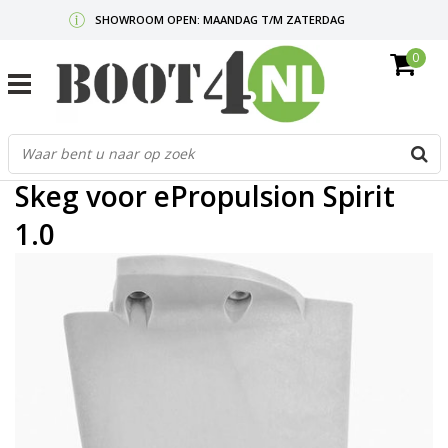
SHOWROOM OPEN: MAANDAG T/M ZATERDAG
0
GRATIS VERZENDING V.A. €50,-
MAIL ONS
OF BEL:
0712340567
G
Home
/
Skeg voor ePropulsion Spirit 1.0
d
p
Skeg voor ePropulsion Spirit
o
e
1.0
n
e
b
r
t
s
D
o
E
n