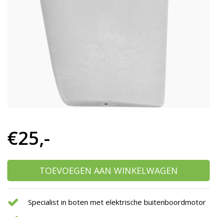
h
g
z
t
g
A
u
m
a
w
k
u
t
e
€25,-
s
g
TOEVOEGEN AAN WINKELWAGEN
Specialist in boten met elektrische buitenboordmotor