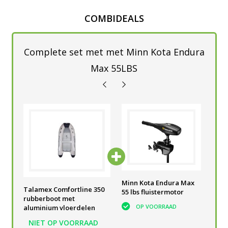
COMBIDEALS
Complete set met met Minn Kota Endura
Max 55LBS
he
Accubak Powered
Minn Kota Endura Max
Acc
Talamex Comfortline 350
V
Talamex 60 A
55 lbs fluistermotor
voo
rubberboot met
bui
OP VOORRAAD
OP VOORRAAD
aluminium vloerdelen
NIET OP VOORRAAD