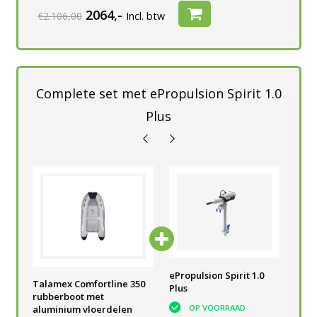
2064,-
€2.106,00
Incl. btw
Complete set met ePropulsion Spirit 1.0
Plus
0
ePropulsion Spirit 1.0
ePropulsion Spirit 1.0
ePr
Talamex Comfortline 350
Plus
Plus
Plu
rubberboot met
OP VOORRAAD
OP VOORRAAD
aluminium vloerdelen