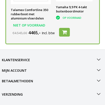
Yamaha 9,9 PK 4-takt
Yamaha 9,9 PK 4-takt
Yam
Talamex Comfortline 350
buitenboordmotor
buitenboordmotor
bui
rubberboot met
OP VOORRAAD
OP VOORRAAD
aluminium vloerdelen
NIET OP VOORRAAD
4465,-
€4.545,00
Incl. btw
KLANTENSERVICE
MIJN ACCOUNT
BETAALMETHODEN
VERZENDING