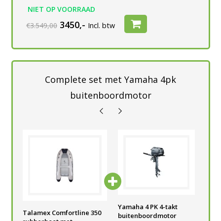
NIET OP VOORRAAD
3450,-
€3.549,00
Incl. btw
Complete set met Yamaha 4pk
buitenboordmotor
Yamaha 4 PK 4-takt
Yamaha 4 PK 4-takt
Yam
Talamex Comfortline 350
buitenboordmotor
buitenboordmotor
bui