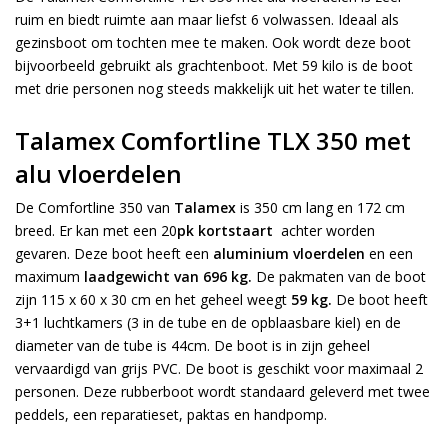
ruim en biedt ruimte aan maar liefst 6 volwassen. Ideaal als
gezinsboot om tochten mee te maken. Ook wordt deze boot
bijvoorbeeld gebruikt als grachtenboot. Met 59 kilo is de boot
met drie personen nog steeds makkelijk uit het water te tillen.
Talamex Comfortline TLX 350 met
alu vloerdelen
De Comfortline 350 van
Talamex
is 350 cm lang en 172 cm
breed. Er kan met een 20
pk kortstaart
achter worden
gevaren. Deze boot heeft een
aluminium vloerdelen
en een
maximum
laadgewicht van 696 kg.
De pakmaten van de boot
zijn 115 x 60 x 30 cm en het geheel weegt
59 kg.
De boot heeft
3+1 luchtkamers (3 in de tube en de opblaasbare kiel) en de
diameter van de tube is 44cm. De boot is in zijn geheel
vervaardigd van grijs PVC. De boot is geschikt voor maximaal 2
personen. Deze rubberboot wordt standaard geleverd met twee
peddels, een reparatieset, paktas en handpomp.