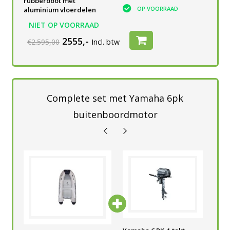
rubberboot met
OP VOORRAAD
OP VOORRAAD
aluminium vloerdelen
NIET OP VOORRAAD
2555,-
€2.595,00
Incl. btw
Complete set met Yamaha 6pk
buitenboordmotor