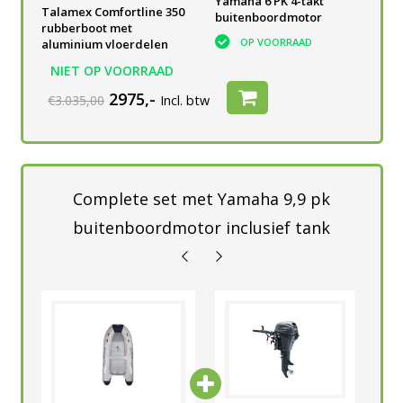
Yamaha 6 PK 4-takt
Yamaha 6 PK 4-takt
Yam
Talamex Comfortline 350
buitenboordmotor
buitenboordmotor
bui
rubberboot met
OP VOORRAAD
OP VOORRAAD
aluminium vloerdelen
NIET OP VOORRAAD
2975,-
€3.035,00
Incl. btw
Complete set met Yamaha 9,9 pk
buitenboordmotor inclusief tank