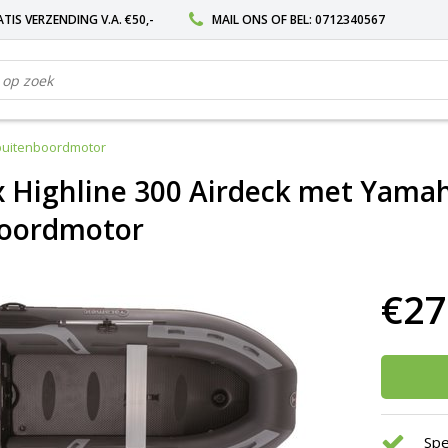
TIS VERZENDING V.A. €50,-
MAIL ONS
OF BEL:
0712340567
 buitenboordmotor
 Highline 300 Airdeck met Yamah
boordmotor
€27
Spe