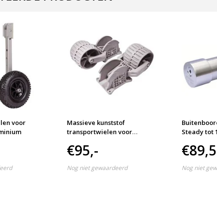
len voor
Massieve kunststof
Buitenboor
uminium
transportwielen voor
Steady tot 
rubberboot
€95,-
€89,
eerd
Nog niet gewaardeerd
Nog niet ge