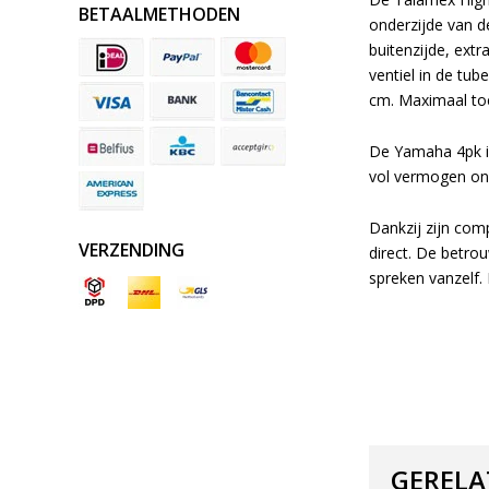
BETAALMETHODEN
onderzijde van de
buitenzijde, ext
ventiel in de tub
cm. Maximaal toe
De Yamaha 4pk in
vol vermogen on
Dankzij zijn com
VERZENDING
direct. De betro
spreken vanzelf.
GERELA