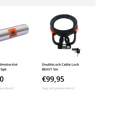
dmotorslot
DoubleLock Cable Lock
Yamaha
15pk
BEAST 5m
comple
50
€99,95
€13
waardeerd
Nog niet gewaardeerd
Nog nie