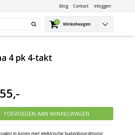
Blog
Contact
Inloggen
Gebruik
0
Winkelwagen
de
pijltjes
op
en
neer
a 4 pk 4-takt
om
een
beschikbaar
resultaat
te
selecteren.
55,-
Druk
op
Enter
om
naar
TOEVOEGEN AAN WINKELWAGEN
het
geselecteerde
zoekresultaat
cialist in boten met elektrische buitenboordmotor