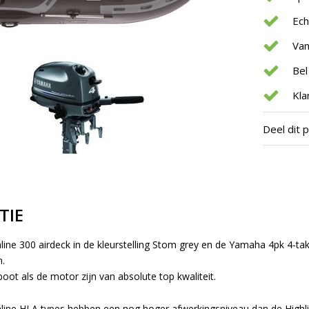
Ec
Van
Bel
Kla
Deel dit 
TIE
ine 300 airdeck
in de kleurstelling Stom grey en de
Yamaha 4pk 4-tak
.
oot als de motor zijn van absolute top kwaliteit.
line HLA types
hebben een nog hoger afwerkingsniveau dan de
Highl