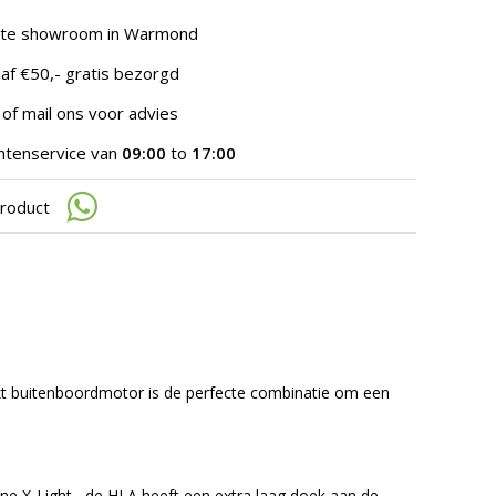
te
gaan.
hte showroom in Warmond
Als
u
af €50,- gratis bezorgd
met
aanraaktoetsen
 of mail ons voor advies
werkt,
kunt
ntenservice van
09:00
to
17:00
u
touch-
product
en
swipetekens
gebruiken.
t
buitenboordmotor is de perfecte combinatie om een
ine X-Light
, de HLA heeft een extra laag doek aan de