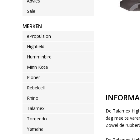
Advies
Sale
MERKEN
ePropulsion
Highfield
Humminbird
Minn Kota
Pioner
Rebelcell
INFORMA
Rhino
Talamex
De Talamex Highl
dag mee te varen
Torqeedo
Zowel de rubberb
Yamaha
De
Talamex High