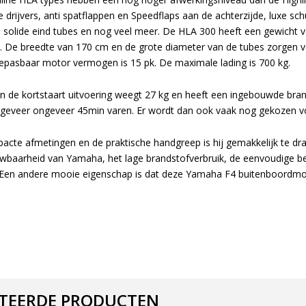
 drijvers, anti spatflappen en Speedflaps aan de achterzijde, luxe sch
ra solide eind tubes en nog veel meer. De HLA 300 heeft een gewicht
e. De breedte van 170 cm en de grote diameter van de tubes zorgen vo
pasbaar motor vermogen is 15 pk. De maximale lading is 700 kg.
 de kortstaart uitvoering weegt 27 kg en heeft een ingebouwde brand
geveer ongeveer 45min varen. Er wordt dan ook vaak nog gekozen 
pacte afmetingen en de praktische handgreep is hij gemakkelijk te d
uwbaarheid van Yamaha, het lage brandstofverbruik, de eenvoudige bed
 Een andere mooie eigenschap is dat deze Yamaha F4 buitenboordmotor
TEERDE PRODUCTEN