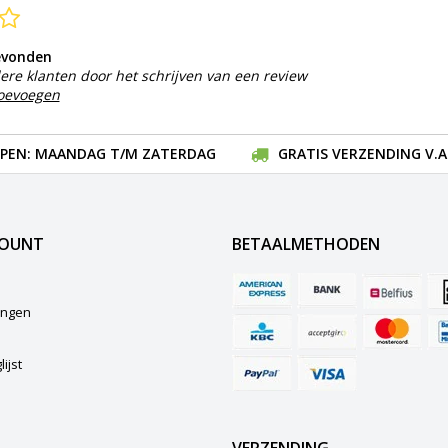
evonden
ere klanten door het schrijven van een review
toevoegen
EN: MAANDAG T/M ZATERDAG
GRATIS VERZENDING V.A.
COUNT
BETAALMETHODEN
lingen
ijst
VERZENDING