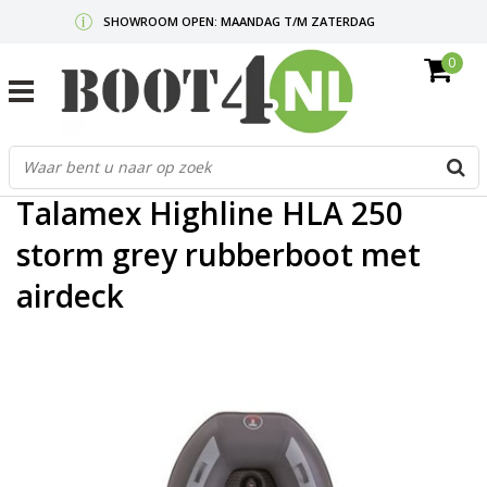
SHOWROOM OPEN: MAANDAG T/M ZATERDAG
0
GRATIS VERZENDING V.A. €50,-
MAIL ONS
OF BEL:
0712340567
G
Home
/
Talamex Highline HLA 250 storm grey rubberboot met airdeck
d
p
Talamex Highline HLA 250
o
e
storm grey rubberboot met
n
airdeck
e
b
r
t
s
D
o
E
n