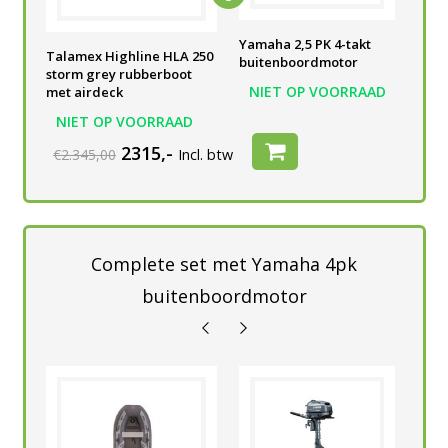
Yamaha 2,5 PK 4-takt
Yamaha 2,5 PK 4-takt
Yam
Talamex Highline HLA 250
buitenboordmotor
buitenboordmotor
bui
storm grey rubberboot
AD
NIET OP VOORRAAD
NIET OP VOORRAAD
N
met airdeck
NIET OP VOORRAAD
2315,-
€2.345,00
Incl. btw
Complete set met Yamaha 4pk
buitenboordmotor