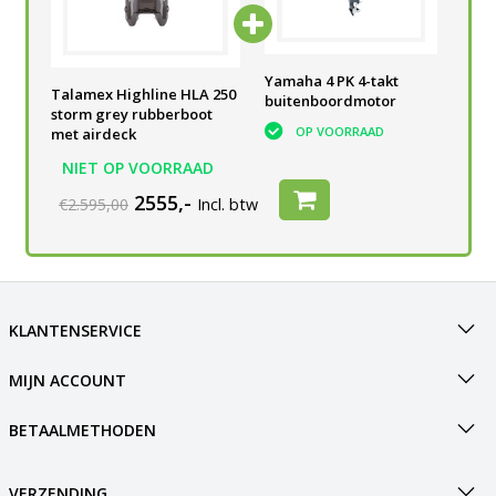
Yamaha 4 PK 4-takt
Yamaha 4 PK 4-takt
Yam
Talamex Highline HLA 250
buitenboordmotor
buitenboordmotor
bui
storm grey rubberboot
OP VOORRAAD
OP VOORRAAD
met airdeck
NIET OP VOORRAAD
2555,-
€2.595,00
Incl. btw
KLANTENSERVICE
MIJN ACCOUNT
BETAALMETHODEN
VERZENDING