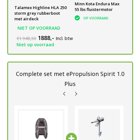
Rebelcell Acculader
Minn Kota Endura Max
Talamex Highline HLA 250
12.6V10A li-ion
55 lbs fluistermotor
storm grey rubberboot
Outdoorbox AV
OP VOORRAAD
met airdeck
OP VOORRAAD
NIET OP VOORRAAD
1888,-
€1.948,50
Incl. btw
Niet op voorraad
Complete set met ePropulsion Spirit 1.0
Plus