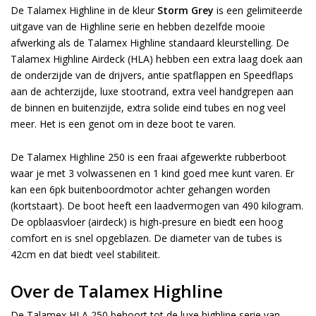
De Talamex Highline in de kleur
Storm Grey
is een gelimiteerde
uitgave van de Highline serie en hebben dezelfde mooie
afwerking als de Talamex Highline standaard kleurstelling. De
Talamex Highline Airdeck (HLA) hebben een extra laag doek aan
de onderzijde van de drijvers, antie spatflappen en Speedflaps
aan de achterzijde, luxe stootrand, extra veel handgrepen aan
de binnen en buitenzijde, extra solide eind tubes en nog veel
meer. Het is een genot om in deze boot te varen.
De Talamex Highline 250 is een fraai afgewerkte rubberboot
waar je met 3 volwassenen en 1 kind goed mee kunt varen. Er
kan een 6pk buitenboordmotor achter gehangen worden
(kortstaart). De boot heeft een laadvermogen van 490 kilogram.
De opblaasvloer (airdeck) is high-presure en biedt een hoog
comfort en is snel opgeblazen. De diameter van de tubes is
42cm en dat biedt veel stabiliteit.
Over de Talamex Highline
De Talamex HLA 250 behoort tot de luxe highline serie van