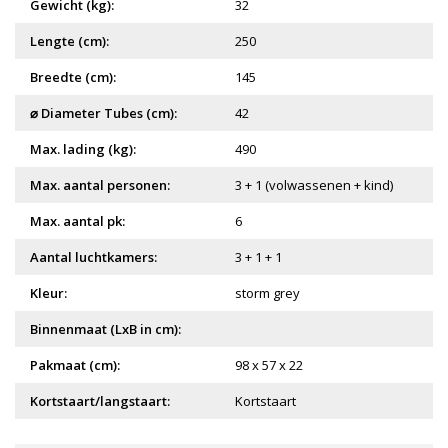
Gewicht (kg):
32
Lengte (cm):
250
Breedte (cm):
145
⌀ Diameter Tubes (cm):
42
Max. lading (kg):
490
Max. aantal personen:
3 + 1 (volwassenen + kind)
Max. aantal pk:
6
Aantal luchtkamers:
3 + 1 + 1
Kleur:
storm grey
Binnenmaat (LxB in cm):
Pakmaat (cm):
98 x 57 x 22
Kortstaart/langstaart:
Kortstaart