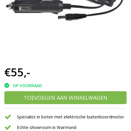
h
g
z
t
g
A
u
m
a
w
k
u
€55,-
t
e
s
OP VOORRAAD
g
TOEVOEGEN AAN WINKELWAGEN
Specialist in boten met elektrische buitenboordmotor
Echte showroom in Warmond