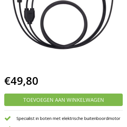
h
g
z
t
g
A
u
m
a
w
k
u
t
e
€49,80
s
g
TOEVOEGEN AAN WINKELWAGEN
Specialist in boten met elektrische buitenboordmotor