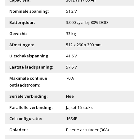
Nominale spanning:
51,2 V
Batterijduur:
3.000 cycli bij 80% DOD
Gewicht:
33 kg
Afmetingen:
512 x 290 x 300 mm
Uitschakelspanning:
41.6 V
Laatste laadspanning:
57.6 V
Maximale continue
70 A
ontlaadstroom:
Seriële verbinding:
Nee
Parallelle verbinding:
Ja, tot 16 stuks
Cel configuratie:
16S4P
Oplader :
E-serie acculader (30A)