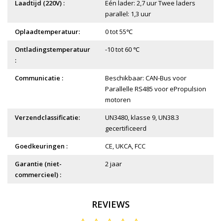
Laadtijd (220V) :
Eén lader: 2,7 uur Twee laders
parallel: 1,3 uur
Oplaadtemperatuur:
0 tot 55℃
Ontladingstemperatuur
-10 tot 60 ℃
:
Communicatie :
Beschikbaar: CAN-Bus voor
Parallelle RS485 voor ePropulsion
motoren
Verzendclassificatie:
UN3480, klasse 9, UN38.3
gecertificeerd
Goedkeuringen :
CE, UKCA, FCC
Garantie (niet-
2 jaar
commercieel) :
REVIEWS