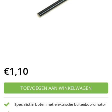
h
g
z
t
g
A
u
m
a
w
k
u
t
e
€1,10
s
g
TOEVOEGEN AAN WINKELWAGEN
Specialist in boten met elektrische buitenboordmotor