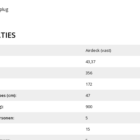
plug
ATIES
Airdeck (vast)
43,37
356
172
es (cm):
47
):
900
rsonen:
5
15