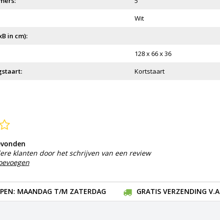
mers:
5
Wit
B in cm):
128 x 66 x 36
staart:
Kortstaart
evonden
ere klanten door het schrijven van een review
toevoegen
EN: MAANDAG T/M ZATERDAG
GRATIS VERZENDING V.A.