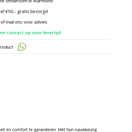
hte showroom in Warmond
te
gaan.
af €50,- gratis bezorgd
Als
u
 of mail ons voor advies
met
aanraaktoetsen
m contact op voor levertijd.
werkt,
kunt
u
product
touch-
en
swipetekens
gebruiken.
iteit en comfort te garanderen. Met hun nauwkeurig