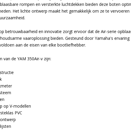
aasbare rompen en versterkte luchtdekken bieden deze boten optima
den. Het lichte ontwerp maakt het gemakkelijk om ze te vervoeren 
duurzaamheid.
p betrouwbaarheid en innovatie zorgt ervoor dat de Air-serie opbla
houdsarme vaaroplossing bieden. Gesteund door Yamaha's ervaring z
ldoen aan de eisen van elke bootliefhebber.
 van de YAM 350Air-v zijn:
structie
k
kmeter
ysteem
en
mp op V-modellen
steklas PVC
ontwerp
ijsten