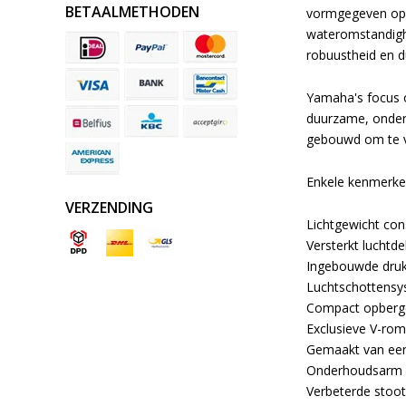
BETAALMETHODEN
vormgegeven opbl
wateromstandighe
robuustheid en 
Yamaha's focus o
duurzame, onder
gebouwd om te vo
Enkele kenmerken
VERZENDING
Lichtgewicht con
Versterkt luchtde
Ingebouwde dru
Luchtschottens
Compact opberg
Exclusieve V-ro
Gemaakt van eer
Onderhoudsarm 
Verbeterde stootl