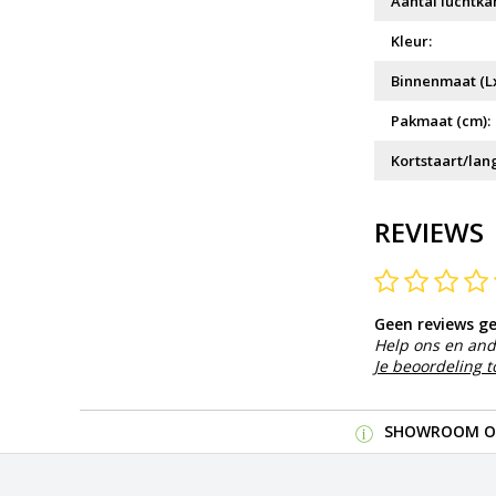
Aantal luchtka
Kleur:
Binnenmaat (Lx
Pakmaat (cm):
Kortstaart/lang
REVIEWS
Geen reviews g
Help ons en and
Je beoordeling 
SHOWROOM OP