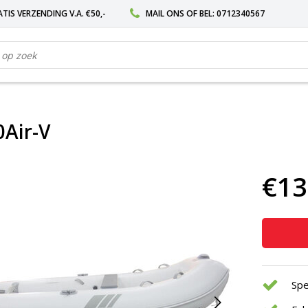
TIS VERZENDING V.A. €50,-
MAIL ONS
OF BEL:
0712340567
Air-V
€13
Spe