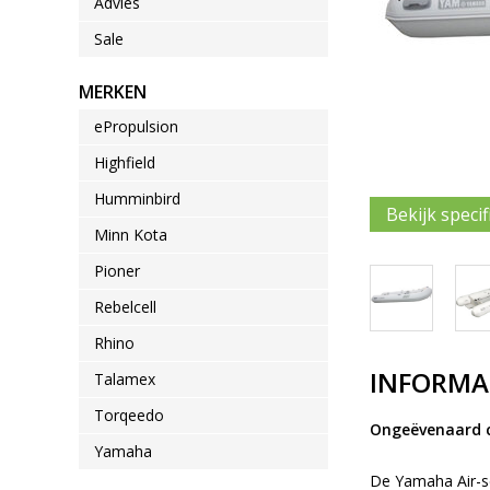
Advies
Sale
MERKEN
ePropulsion
Highfield
Humminbird
Bekijk specif
Minn Kota
Pioner
Rebelcell
Rhino
INFORMA
Talamex
Torqeedo
Ongeëvenaard c
Yamaha
De Yamaha Air-se