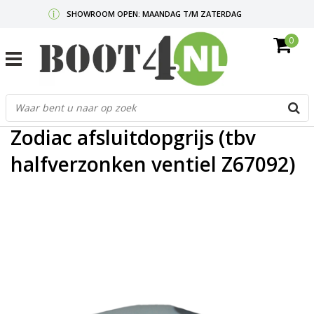
SHOWROOM OPEN: MAANDAG T/M ZATERDAG
0
GRATIS VERZENDING V.A. €50,-
MAIL ONS
OF BEL:
0712340567
G
Home
/
Zodiac afsluitdopgrijs (tbv halfverzonken ventiel Z67092)
d
p
Zodiac afsluitdopgrijs (tbv
o
e
halfverzonken ventiel Z67092)
n
e
b
r
t
s
D
o
E
n