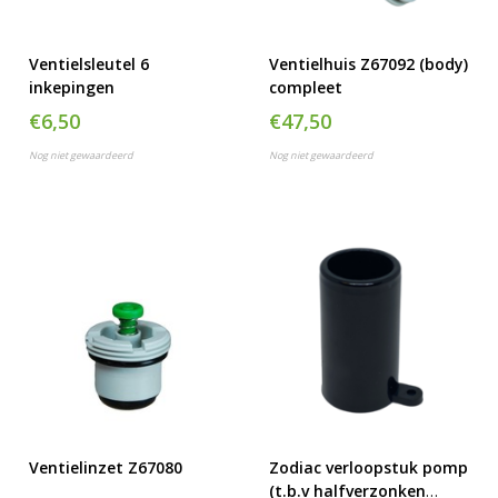
Ventielsleutel 6
Ventielhuis Z67092 (body)
inkepingen
compleet
€6,50
€47,50
Nog niet gewaardeerd
Nog niet gewaardeerd
Ventielinzet Z67080
Zodiac verloopstuk pomp
(t.b.v halfverzonken