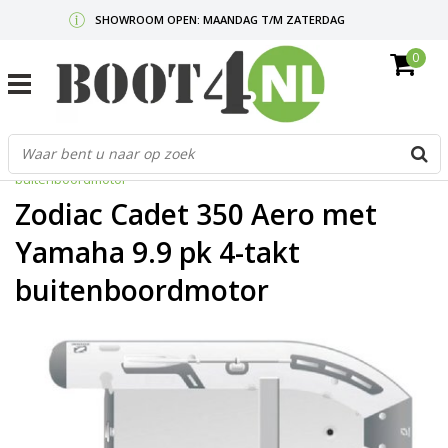
SHOWROOM OPEN: MAANDAG T/M ZATERDAG
0
GRATIS VERZENDING V.A. €50,-
MAIL ONS
OF BEL:
0712340567
G
Home
/
Zodiac Cadet 350 Aero met Yamaha 9.9 pk 4-takt
d
buitenboordmotor
p
o
Zodiac Cadet 350 Aero met
e
n
Yamaha 9.9 pk 4-takt
e
buitenboordmotor
b
r
t
s
D
o
E
n