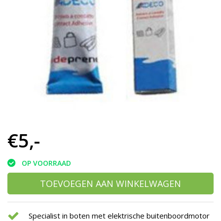
h
g
z
t
g
A
u
m
a
w
k
u
t
e
€5,-
s
g
OP VOORRAAD
TOEVOEGEN AAN WINKELWAGEN
Specialist in boten met elektrische buitenboordmotor