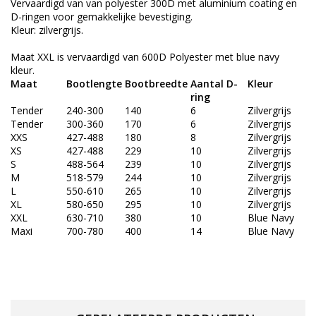
Vervaardigd van van polyester 300D met aluminium coating en
D-ringen voor gemakkelijke bevestiging.
Kleur: zilvergrijs.
Maat XXL is vervaardigd van 600D Polyester met blue navy
kleur.
Maat
Bootlengte
Bootbreedte
Aantal D-
Kleur
ring
Tender
240-300
140
6
Zilvergrijs
Tender
300-360
170
6
Zilvergrijs
XXS
427-488
180
8
Zilvergrijs
XS
427-488
229
10
Zilvergrijs
S
488-564
239
10
Zilvergrijs
M
518-579
244
10
Zilvergrijs
L
550-610
265
10
Zilvergrijs
XL
580-650
295
10
Zilvergrijs
XXL
630-710
380
10
Blue Navy
Maxi
700-780
400
14
Blue Navy