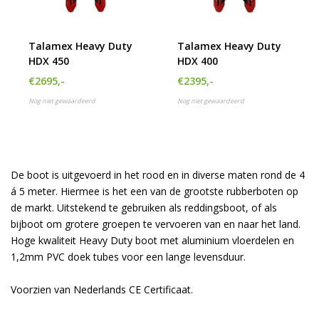
h
g
z
Talamex Heavy Duty
Talamex Heavy Duty
t
HDX 450
HDX 400
g
A
€2695,-
€2395,-
u
Nog niet gewaardeerd
Nog niet gewaardeerd
m
a
w
k
u
De boot is uitgevoerd in het rood en in diverse maten rond de 4
t
e
á 5 meter. Hiermee is het een van de grootste rubberboten op
s
de markt. Uitstekend te gebruiken als reddingsboot, of als
g
bijboot om grotere groepen te vervoeren van en naar het land.
Hoge kwaliteit Heavy Duty boot met aluminium vloerdelen en
1,2mm PVC doek tubes voor een lange levensduur.
Voorzien van Nederlands CE Certificaat.