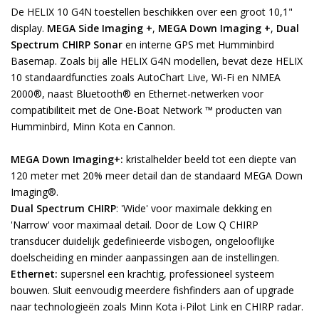
De HELIX 10 G4N toestellen beschikken over een groot 10,1"
display.
MEGA Side Imaging +
,
MEGA Down Imaging +
,
Dual
Spectrum CHIRP Sonar
en interne GPS met Humminbird
Basemap. Zoals bij alle HELIX G4N modellen, bevat deze HELIX
10 standaardfuncties zoals AutoChart Live, Wi-Fi en NMEA
2000®, naast Bluetooth® en Ethernet-netwerken voor
compatibiliteit met de One-Boat Network ™ producten van
Humminbird, Minn Kota en Cannon.
MEGA Down Imaging+:
kristalhelder beeld tot een diepte van
120 meter met 20% meer detail dan de standaard MEGA Down
Imaging®.
Dual Spectrum CHIRP
: 'Wide' voor maximale dekking en
'Narrow' voor maximaal detail. Door de Low Q CHIRP
transducer duidelijk gedefinieerde visbogen, ongelooflijke
doelscheiding en minder aanpassingen aan de instellingen.
Ethernet:
supersnel een krachtig, professioneel systeem
bouwen. Sluit eenvoudig meerdere fishfinders aan of upgrade
naar technologieën zoals Minn Kota i-Pilot Link en CHIRP radar.