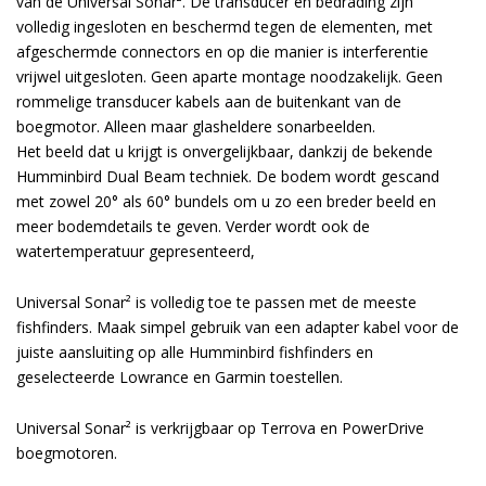
van de Universal Sonar². De transducer en bedrading zijn
volledig ingesloten en beschermd tegen de elementen, met
afgeschermde connectors en op die manier is interferentie
vrijwel uitgesloten. Geen aparte montage noodzakelijk. Geen
rommelige transducer kabels aan de buitenkant van de
boegmotor. Alleen maar glasheldere sonarbeelden.
Het beeld dat u krijgt is onvergelijkbaar, dankzij de bekende
Humminbird Dual Beam techniek. De bodem wordt gescand
met zowel 20° als 60° bundels om u zo een breder beeld en
meer bodemdetails te geven. Verder wordt ook de
watertemperatuur gepresenteerd,
Universal Sonar² is volledig toe te passen met de meeste
fishfinders. Maak simpel gebruik van een adapter kabel voor de
juiste aansluiting op alle Humminbird fishfinders en
geselecteerde Lowrance en Garmin toestellen.
Universal Sonar² is verkrijgbaar op Terrova en PowerDrive
boegmotoren.