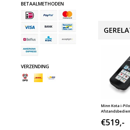
BETAALMETHODEN
GERELA
VERZENDING
-13
Minn Kota MKR-US2-12
Minn Kota i-Pilo
Onix
Garmin Echo Adapter Cable
Afstandsbedie
€45,-
€519,-