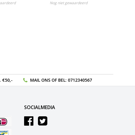
waardeerd
Nog niet gewaardeerd
Nog nie
 €50,-
MAIL ONS
OF BEL:
0712340567
SOCIALMEDIA