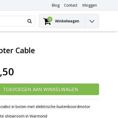
Blog
Contact
Inloggen
Gebruik
0
Winkelwagen
de
pijltjes
op
en
neer
pter Cable
om
een
beschikbaar
resultaat
,50
te
selecteren.
Druk
op
Enter
TOEVOEGEN AAN WINKELWAGEN
om
naar
het
cialist in boten met elektrische buitenboordmotor
geselecteerde
zoekresultaat
hte showroom in Warmond