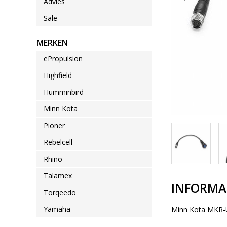
Advies
Sale
MERKEN
ePropulsion
Highfield
Humminbird
Minn Kota
Pioner
Rebelcell
Rhino
Talamex
INFORMA
Torqeedo
Yamaha
Minn Kota MKR-U