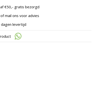
te
gaan.
af €50,- gratis bezorgd
Als
u
 of mail ons voor advies
met
aanraaktoetsen
 dagen levertijd
werkt,
kunt
product
u
touch-
en
swipetekens
gebruiken.