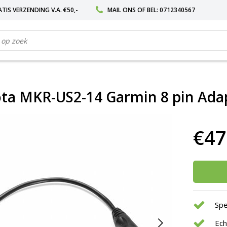
TIS VERZENDING V.A. €50,-
MAIL ONS
OF BEL:
0712340567
ta MKR-US2-14 Garmin 8 pin Ada
€47
Spe
Ec