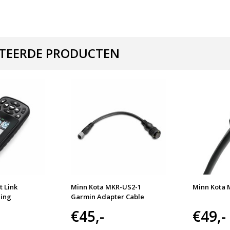
TEERDE PRODUCTEN
t Link
Minn Kota MKR-US2-1
Minn Kota 
ning
Garmin Adapter Cable
€45,-
€49,-