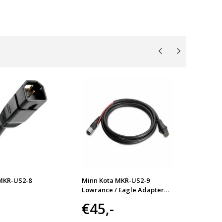
MKR-US2-8
Minn Kota MKR-US2-9
Minn K
Lowrance / Eagle Adapter
Lowran
Cable
€45,-
€65