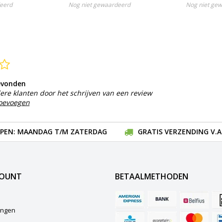
eerd
Nog niet gewaardeerd
Nog niet ge
evonden
ere klanten door het schrijven van een review
toevoegen
EN: MAANDAG T/M ZATERDAG
GRATIS VERZENDING V.A.
COUNT
BETAALMETHODEN
lingen