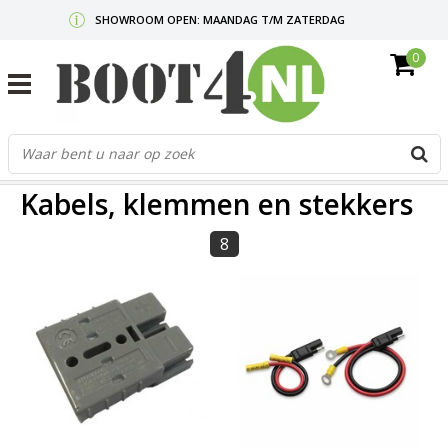
SHOWROOM OPEN: MAANDAG T/M ZATERDAG
0
GRATIS VERZENDING V.A. €50,-
MAIL ONS
OF BEL:
0712340567
G
d
FILTERS
p
Kabels, klemmen en stekkers
o
e
n
8
e
b
r
t
s
D
o
E
n