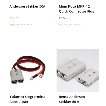
h
Anderson stekker 50A
Minn Kota MKR-12
g
Quick Connector Plug
z
t
€5,95
€15,-
g
Nog niet gewaardeerd
Nog niet gewaardeerd
A
u
m
a
w
k
u
t
e
s
g
Talamex Oogterminal
Rema Anderson
Aansluitset
stekker 50 A