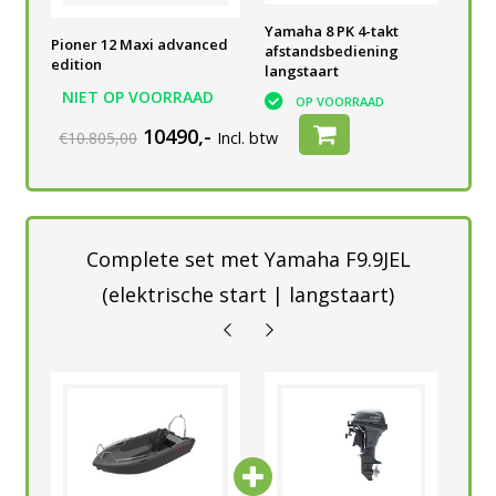
Yamaha 8 PK 4-takt
Yamaha 8 PK 4-takt
Yam
Pioner 12 Maxi advanced
afstandsbediening
afstandsbediening
afs
edition
langstaart
langstaart
lan
NIET OP VOORRAAD
OP VOORRAAD
OP VOORRAAD
10490,-
€10.805,00
Incl. btw
Complete set met Yamaha F9.9JEL
(elektrische start | langstaart)