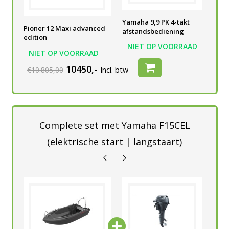
Yamaha 9,9 PK 4-takt
Yamaha 9,9 PK 4-takt
Yam
Pioner 12 Maxi advanced
afstandsbediening
afstandsbediening
afs
edition
AD
NIET OP VOORRAAD
NIET OP VOORRAAD
N
NIET OP VOORRAAD
10450,-
€10.805,00
Incl. btw
Complete set met Yamaha F15CEL
(elektrische start | langstaart)