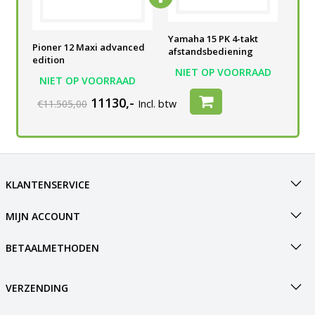
Yamaha 15 PK 4-takt
Yamaha 15 PK 4-takt
Yam
Pioner 12 Maxi advanced
afstandsbediening
afstandsbediening
afs
edition
AD
NIET OP VOORRAAD
NIET OP VOORRAAD
N
NIET OP VOORRAAD
11130,-
€11.505,00
Incl. btw
KLANTENSERVICE
MIJN ACCOUNT
BETAALMETHODEN
VERZENDING