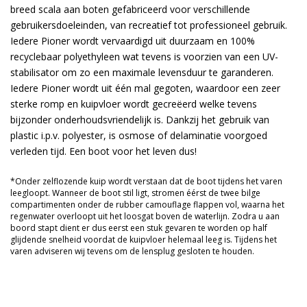
breed scala aan boten gefabriceerd voor verschillende
gebruikersdoeleinden, van recreatief tot professioneel gebruik.
Iedere Pioner wordt vervaardigd uit duurzaam en 100%
recyclebaar polyethyleen wat tevens is voorzien van een UV-
stabilisator om zo een maximale levensduur te garanderen.
Iedere Pioner wordt uit één mal gegoten, waardoor een zeer
sterke romp en kuipvloer wordt gecreëerd welke tevens
bijzonder onderhoudsvriendelijk is. Dankzij het gebruik van
plastic i.p.v. polyester, is osmose of delaminatie voorgoed
verleden tijd. Een boot voor het leven dus!
*Onder zelflozende kuip wordt verstaan dat de boot tijdens het varen
leegloopt. Wanneer de boot stil ligt, stromen éérst de twee bilge
compartimenten onder de rubber camouflage flappen vol, waarna het
regenwater overloopt uit het loosgat boven de waterlijn. Zodra u aan
boord stapt dient er dus eerst een stuk gevaren te worden op half
glijdende snelheid voordat de kuipvloer helemaal leeg is. Tijdens het
varen adviseren wij tevens om de lensplug gesloten te houden.